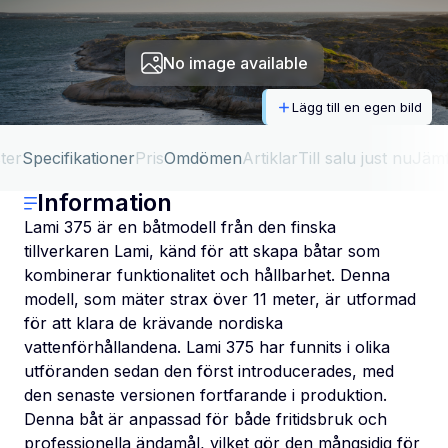
No image available
Lägg till en egen bild
ter
Specifikationer
Pris
Omdömen
Artiklar
Till salu just nu
Jäm
Information
Lami 375 är en båtmodell från den finska
tillverkaren Lami, känd för att skapa båtar som
kombinerar funktionalitet och hållbarhet. Denna
modell, som mäter strax över 11 meter, är utformad
för att klara de krävande nordiska
vattenförhållandena. Lami 375 har funnits i olika
utföranden sedan den först introducerades, med
den senaste versionen fortfarande i produktion.
Denna båt är anpassad för både fritidsbruk och
professionella ändamål, vilket gör den mångsidig för