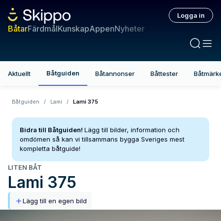
Logga in
Båtar
Färdmål
Kunskap
Appen
Nyheter
Båtguiden
Aktuellt
Båtannonser
Båttester
Båtmärk
Båtguiden
/
Lami
/
Lami 375
Bidra till Båtguiden!
Lägg till bilder, information och
omdömen så kan vi tillsammans bygga Sveriges mest
kompletta båtguide!
LITEN BÅT
Lami
375
Lägg till en egen bild