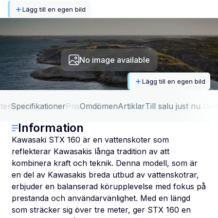
Lägg till en egen bild
No image available
Lägg till en egen bild
ter
Specifikationer
Pris
Omdömen
Artiklar
Till salu just nu
Jäm
Information
Kawasaki STX 160 är en vattenskoter som
reflekterar Kawasakis långa tradition av att
kombinera kraft och teknik. Denna modell, som är
en del av Kawasakis breda utbud av vattenskotrar,
erbjuder en balanserad körupplevelse med fokus på
prestanda och användarvänlighet. Med en längd
som sträcker sig över tre meter, ger STX 160 en