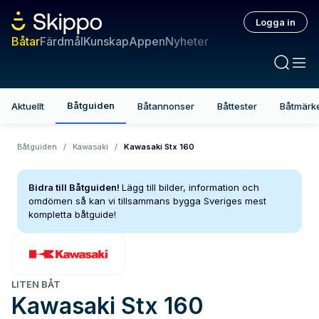
Logga in
Båtar
Färdmål
Kunskap
Appen
Nyheter
Båtguiden
Aktuellt
Båtannonser
Båttester
Båtmärk
Båtguiden
/
Kawasaki
/
Kawasaki Stx 160
Bidra till Båtguiden!
Lägg till bilder, information och
omdömen så kan vi tillsammans bygga Sveriges mest
kompletta båtguide!
LITEN BÅT
Kawasaki
Stx 160