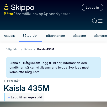
Logga in
Båtar
Färdmål
Kunskap
Appen
Nyheter
Båtguiden
Aktuellt
Båtannonser
Båttester
Båtmärk
Båtguiden
/
Kaisla
/
Kaisla 435M
Bidra till Båtguiden!
Lägg till bilder, information och
omdömen så kan vi tillsammans bygga Sveriges mest
kompletta båtguide!
LITEN BÅT
Kaisla
435M
Lägg till en egen bild