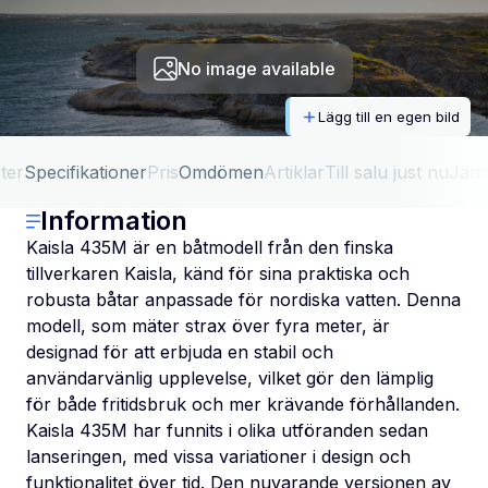
No image available
Lägg till en egen bild
ter
Specifikationer
Pris
Omdömen
Artiklar
Till salu just nu
Jäm
Information
Kaisla 435M är en båtmodell från den finska
tillverkaren Kaisla, känd för sina praktiska och
robusta båtar anpassade för nordiska vatten. Denna
modell, som mäter strax över fyra meter, är
designad för att erbjuda en stabil och
användarvänlig upplevelse, vilket gör den lämplig
för både fritidsbruk och mer krävande förhållanden.
Kaisla 435M har funnits i olika utföranden sedan
lanseringen, med vissa variationer i design och
funktionalitet över tid. Den nuvarande versionen av