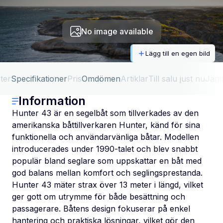
No image available
Lägg till en egen bild
ter
Specifikationer
Pris
Omdömen
Artiklar
Till salu just nu
Jäm
Information
Hunter 43 är en segelbåt som tillverkades av den
amerikanska båttillverkaren Hunter, känd för sina
funktionella och användarvänliga båtar. Modellen
introducerades under 1990-talet och blev snabbt
populär bland seglare som uppskattar en båt med
god balans mellan komfort och seglingsprestanda.
Hunter 43 mäter strax över 13 meter i längd, vilket
ger gott om utrymme för både besättning och
passagerare. Båtens design fokuserar på enkel
hantering och praktiska lösningar, vilket gör den