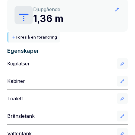
Djupgående
1,36 m
Föreslå en förändring
Egenskaper
Kojplatser
Kabiner
Toalett
Bränsletank
Vattentank