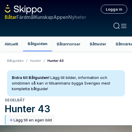
Logga in
Båtar
Färdmål
Kunskap
Appen
Nyheter
Båtguiden
Aktuellt
Båtannonser
Båttester
Båtmärk
Båtguiden
/
Hunter
/
Hunter 43
Bidra till Båtguiden!
Lägg till bilder, information och
omdömen så kan vi tillsammans bygga Sveriges mest
kompletta båtguide!
SEGELBÅT
Hunter
43
Lägg till en egen bild