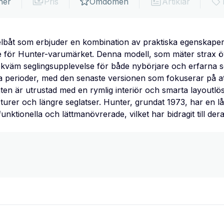
ner
Pris
Omdömen
Artiklar
lbåt som erbjuder en kombination av praktiska egenskaper
e för Hunter-varumärket. Denna modell, som mäter strax öv
bekväm seglingsupplevelse för både nybörjare och erfarna 
lika perioder, med den senaste versionen som fokuserar på
n är utrustad med en rymlig interiör och smarta layoutlösn
turer och längre seglatser. Hunter, grundat 1973, har en lå
nktionella och lättmanövrerade, vilket har bidragit till der