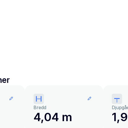
ner
Bredd
Djupgå
4,04 m
1,