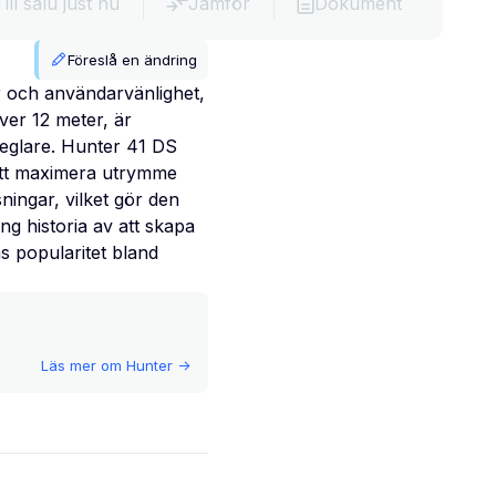
Till salu just nu
Jämför
Dokument
Föreslå en ändring
 och användarvänlighet,
er 12 meter, är
seglare. Hunter 41 DS
 att maximera utrymme
ingar, vilket gör den
ng historia av att skapa
as popularitet bland
Läs mer om
Hunter
->