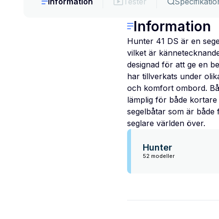
Information
Tester
Specifikatio
Information
Hunter 41 DS är en sege
vilket är kännetecknand
designad för att ge en 
har tillverkats under o
och komfort ombord. Båte
lämplig för både kortare 
segelbåtar som är både fu
seglare världen över.
Hunter
52 modeller