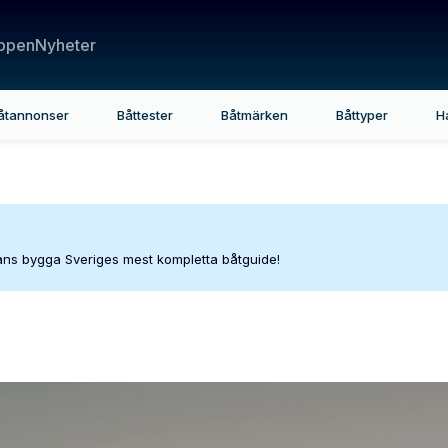
ppen
Nyheter
åtannonser
Båttester
Båtmärken
Båttyper
H
mans bygga Sveriges mest kompletta båtguide!