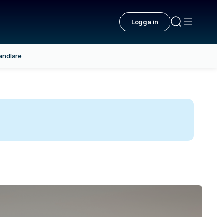
Logga in
andlare