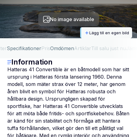
No image available
Lägg till en egen bild
ter
Specifikationer
Pris
Omdömen
Artiklar
Till salu just nu
Jäm
Information
Hatteras 41 Convertible är en båtmodell som har sitt
ursprung i Hatteras första lansering 1960. Denna
modell, som mäter strax över 12 meter, har genom
åren blivit en symbol för Hatteras robusta och
hållbara design. Ursprungligen skapad för
sportfiske, har Hatteras 41 Convertible utvecklats
för att möta både fritids- och sportfiskebehov. Båten
är känd för sin stabilitet och förmåga att hantera
tuffa förhållanden, vilket gör den till ett pålitligt val
för båtägare. Med en rymlig interiör och användning