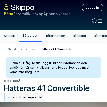
Logga in
Båtar
Färdmål
Kunskap
Appen
Nyheter
Båtguiden
Aktuellt
Båtannonser
Båttester
Båtmärk
Båtguiden
/
Hatteras
/
Hatteras 41 Convertible
Bidra till Båtguiden!
Lägg till bilder, information och
omdömen så kan vi tillsammans bygga Sveriges mest
kompletta båtguide!
MOTORBÅT
Hatteras
41 Convertible
Lägg till en egen bild