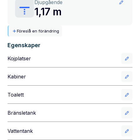
Djupgående
1,17 m
Föreslå en förändring
Egenskaper
Kojplatser
Kabiner
Toalett
Bränsletank
Vattentank