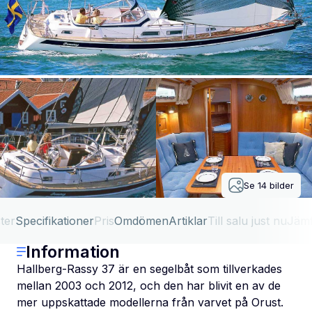
Se
14
bilder
ter
Specifikationer
Pris
Omdömen
Artiklar
Till salu just nu
Jäm
Information
Hallberg-Rassy 37 är en segelbåt som tillverkades
mellan 2003 och 2012, och den har blivit en av de
mer uppskattade modellerna från varvet på Orust.