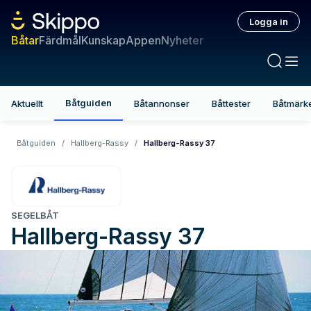
Logga in
Båtar
Färdmål
Kunskap
Appen
Nyheter
Båtguiden
Aktuellt
Båtannonser
Båttester
Båtmärk
Båtguiden
/
Hallberg-Rassy
/
Hallberg-Rassy 37
SEGELBÅT
Hallberg-Rassy
37