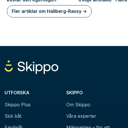
förlamar marknaden”
Fler artiklar om Hallberg-Rassy ->
UTFORSKA
SKIPPO
Skippo Plus
Om Skippo
Sök båt
Våra experter
Färdmål
Miljöpakten – för ett