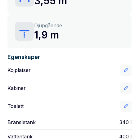
3,55 m
Djupgående
1,9 m
Egenskaper
Kojplatser
Kabiner
Toalett
Bränsletank
340
l
Vattentank
400
l