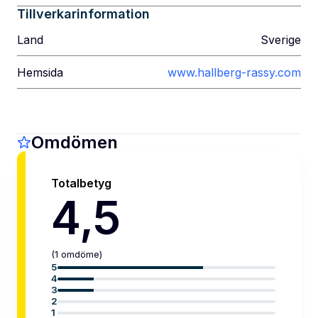
Tillverkarinformation
Land
Sverige
Hemsida
www.hallberg-rassy.com
Omdömen
Totalbetyg
4,5
(
1
omdöme
)
5
4
3
2
1