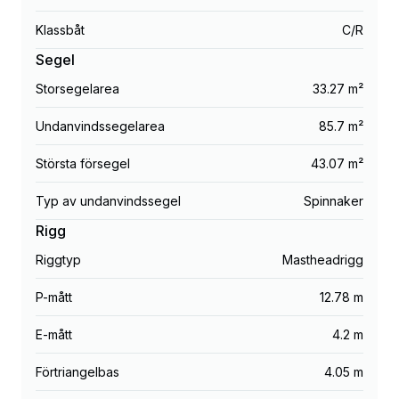
Klassbåt
C/R
Segel
Storsegelarea
33.27 m²
Undanvindssegelarea
85.7 m²
Största försegel
43.07 m²
Typ av undanvindssegel
Spinnaker
Rigg
Riggtyp
Mastheadrigg
P-mått
12.78 m
E-mått
4.2 m
Förtriangelbas
4.05 m