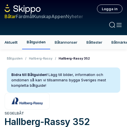
Logga in
Båtar
Färdmål
Kunskap
Appen
Nyheter
Båtguiden
Aktuellt
Båtannonser
Båttester
Båtmärk
Båtguiden
/
Hallberg-Rassy
/
Hallberg-Rassy 352
Bidra till Båtguiden!
Lägg till bilder, information och
omdömen så kan vi tillsammans bygga Sveriges mest
kompletta båtguide!
SEGELBÅT
Hallberg-Rassy
352