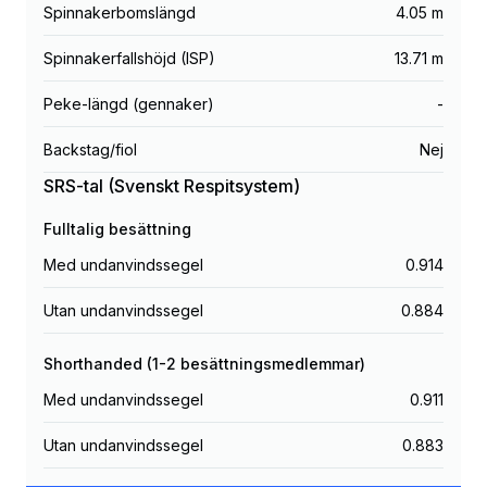
Spinnakerbomslängd
4.05 m
Spinnakerfallshöjd (ISP)
13.71 m
Peke-längd (gennaker)
-
Backstag/fiol
Nej
SRS-tal (Svenskt Respitsystem)
Fulltalig besättning
Med undanvindssegel
0.914
Utan undanvindssegel
0.884
Shorthanded (1-2 besättningsmedlemmar)
Med undanvindssegel
0.911
Utan undanvindssegel
0.883