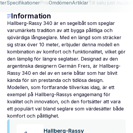
ter
Specifikationer
Pris
Omdömen
Artiklar
Till salu just nu
Jäm
Information
Hallberg-Rassy 340 är en segelbåt som speglar
varumärkets tradition av att bygga pålitliga och
sjövärdiga långseglare. Med en längd som sträcker
sig strax över 10 meter, erbjuder denna modell en
kombination av komfort och funktionalitet, vilket gör
den lämplig för längre seglatser. Designad av den
argentinska designern Germán Frers, är Hallberg-
Rassy 340 en del av en serie båtar som har blivit
kända för sin prestanda och tidlösa design.
Modellen, som fortfarande tillverkas idag, är ett
exempel på Hallberg-Rassys engagemang för
kvalitet och innovation, och den fortsätter att vara
ett populärt val bland seglare som värdesätter både
komfort och pålitlighet.
Hallberg-Rassy