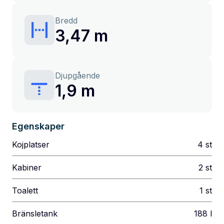
Bredd
3,47 m
Djupgående
1,9 m
Egenskaper
Kojplatser
4
st
Kabiner
2
st
Toalett
1
st
Bränsletank
188
l