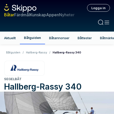
Logga in
Båtar
Färdmål
Kunskap
Appen
Nyheter
Båtguiden
Aktuellt
Båtannonser
Båttester
Båtmärk
Båtguiden
/
Hallberg-Rassy
/
Hallberg-Rassy 340
SEGELBÅT
Hallberg-Rassy
340