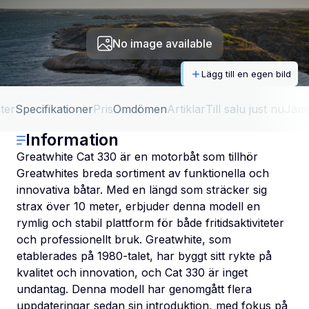
No image available
Lägg till en egen bild
ter
Specifikationer
Pris
Omdömen
Artiklar
Till salu just nu
Jäm
Information
Greatwhite Cat 330 är en motorbåt som tillhör
Greatwhites breda sortiment av funktionella och
innovativa båtar. Med en längd som sträcker sig
strax över 10 meter, erbjuder denna modell en
rymlig och stabil plattform för både fritidsaktiviteter
och professionellt bruk. Greatwhite, som
etablerades på 1980-talet, har byggt sitt rykte på
kvalitet och innovation, och Cat 330 är inget
undantag. Denna modell har genomgått flera
uppdateringar sedan sin introduktion, med fokus på