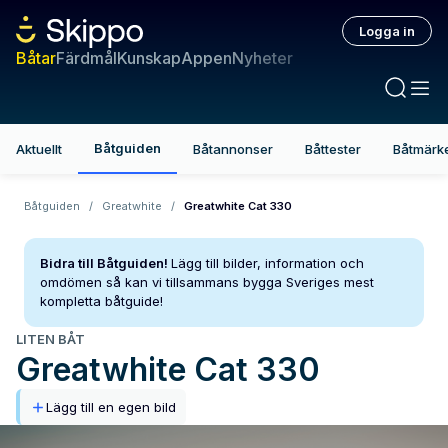
Logga in
Båtar
Färdmål
Kunskap
Appen
Nyheter
Båtguiden
Aktuellt
Båtannonser
Båttester
Båtmärk
Båtguiden
/
Greatwhite
/
Greatwhite Cat 330
Bidra till Båtguiden!
Lägg till bilder, information och
omdömen så kan vi tillsammans bygga Sveriges mest
kompletta båtguide!
LITEN BÅT
Greatwhite
Cat 330
Lägg till en egen bild