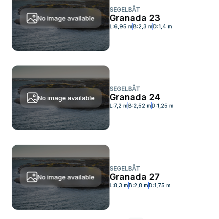
SEGELBÅT
Granada 23
No image available
L:
6,95 m
B:
2,3 m
D:
1,4 m
SEGELBÅT
Granada 24
No image available
L:
7,2 m
B:
2,52 m
D:
1,25 m
SEGELBÅT
Granada 27
No image available
L:
8,3 m
B:
2,8 m
D:
1,75 m