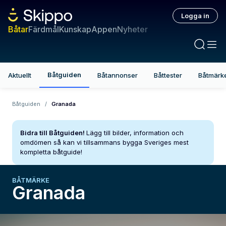
Logga in
Båtar
Färdmål
Kunskap
Appen
Nyheter
Båtguiden
Aktuellt
Båtannonser
Båttester
Båtmärk
Båtguiden
/
Granada
Bidra till Båtguiden!
Lägg till bilder, information och
omdömen så kan vi tillsammans bygga Sveriges mest
kompletta båtguide!
BÅTMÄRKE
Granada