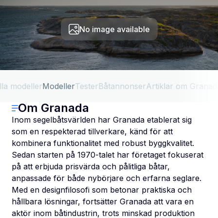
No image available
lla modeller
Modeller
Tester
Båtannonser
Artiklar om Granad
Om Granada
Inom segelbåtsvärlden har Granada etablerat sig
som en respekterad tillverkare, känd för att
kombinera funktionalitet med robust byggkvalitet.
Sedan starten på 1970-talet har företaget fokuserat
på att erbjuda prisvärda och pålitliga båtar,
anpassade för både nybörjare och erfarna seglare.
Med en designfilosofi som betonar praktiska och
hållbara lösningar, fortsätter Granada att vara en
aktör inom båtindustrin, trots minskad produktion