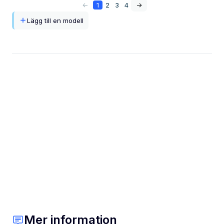
<-
1
2
3
4
->
Lägg till en modell
Mer information