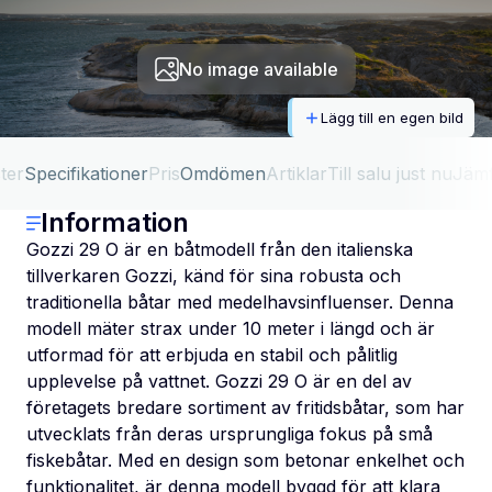
No image available
Lägg till en egen bild
ter
Specifikationer
Pris
Omdömen
Artiklar
Till salu just nu
Jäm
Information
Gozzi 29 O är en båtmodell från den italienska
tillverkaren Gozzi, känd för sina robusta och
traditionella båtar med medelhavsinfluenser. Denna
modell mäter strax under 10 meter i längd och är
utformad för att erbjuda en stabil och pålitlig
upplevelse på vattnet. Gozzi 29 O är en del av
företagets bredare sortiment av fritidsbåtar, som har
utvecklats från deras ursprungliga fokus på små
fiskebåtar. Med en design som betonar enkelhet och
funktionalitet, är denna modell byggd för att klara