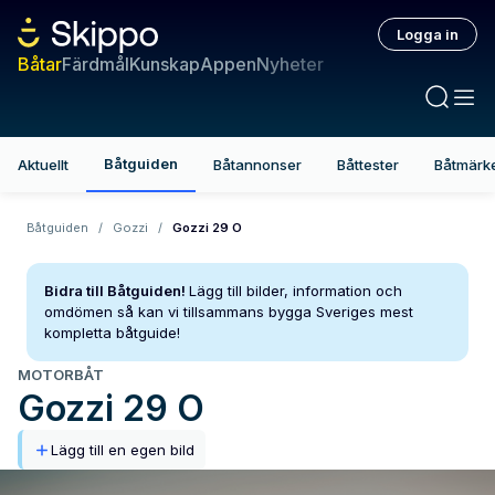
Logga in
Båtar
Färdmål
Kunskap
Appen
Nyheter
Båtguiden
Aktuellt
Båtannonser
Båttester
Båtmärk
Båtguiden
/
Gozzi
/
Gozzi 29 O
Bidra till Båtguiden!
Lägg till bilder, information och
omdömen så kan vi tillsammans bygga Sveriges mest
kompletta båtguide!
MOTORBÅT
Gozzi
29 O
Lägg till en egen bild