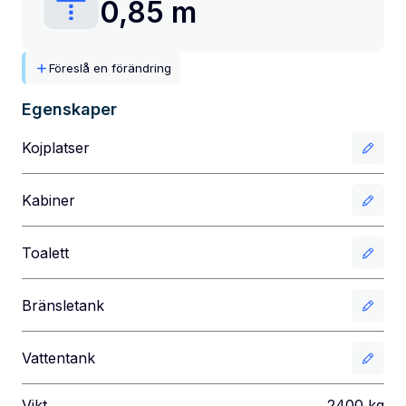
0,85 m
Föreslå en förändring
Egenskaper
Kojplatser
Kabiner
Toalett
Bränsletank
Vattentank
Vikt
2400
kg