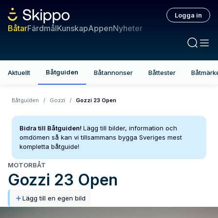
Logga in
Båtar
Färdmål
Kunskap
Appen
Nyheter
Båtguiden
Aktuellt
Båtannonser
Båttester
Båtmärk
Båtguiden
/
Gozzi
/
Gozzi 23 Open
Bidra till Båtguiden!
Lägg till bilder, information och
omdömen så kan vi tillsammans bygga Sveriges mest
kompletta båtguide!
MOTORBÅT
Gozzi
23 Open
Lägg till en egen bild