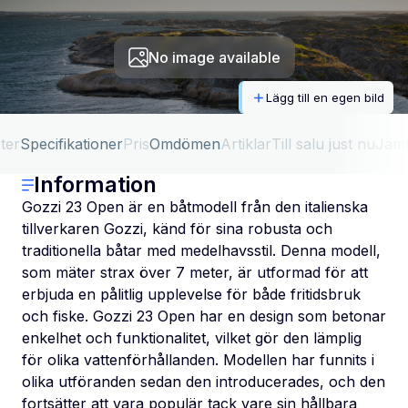
No image available
Lägg till en egen bild
ter
Specifikationer
Pris
Omdömen
Artiklar
Till salu just nu
Jäm
Information
Gozzi 23 Open är en båtmodell från den italienska
tillverkaren Gozzi, känd för sina robusta och
traditionella båtar med medelhavsstil. Denna modell,
som mäter strax över 7 meter, är utformad för att
erbjuda en pålitlig upplevelse för både fritidsbruk
och fiske. Gozzi 23 Open har en design som betonar
enkelhet och funktionalitet, vilket gör den lämplig
för olika vattenförhållanden. Modellen har funnits i
olika utföranden sedan den introducerades, och den
fortsätter att vara populär tack vare sin hållbara