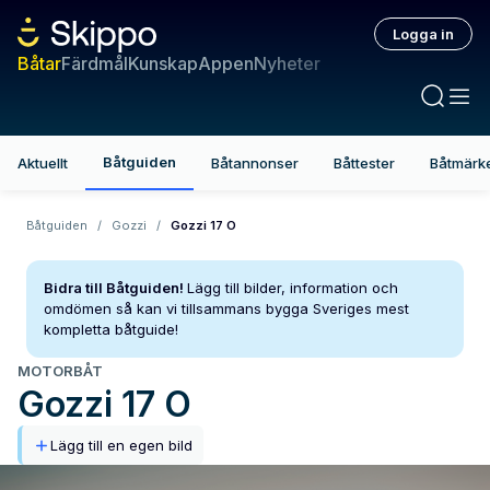
Logga in
Båtar
Färdmål
Kunskap
Appen
Nyheter
Båtguiden
Aktuellt
Båtannonser
Båttester
Båtmärk
Båtguiden
/
Gozzi
/
Gozzi 17 O
Bidra till Båtguiden!
Lägg till bilder, information och
omdömen så kan vi tillsammans bygga Sveriges mest
kompletta båtguide!
MOTORBÅT
Gozzi
17 O
Lägg till en egen bild