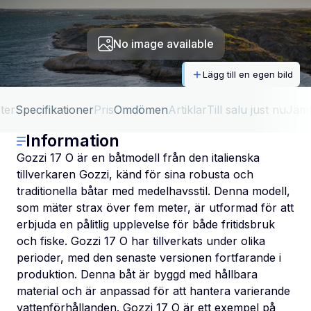
No image available
Lägg till en egen bild
ter
Specifikationer
Pris
Omdömen
Artiklar
Till salu just nu
Jäm
Information
Gozzi 17 O är en båtmodell från den italienska
tillverkaren Gozzi, känd för sina robusta och
traditionella båtar med medelhavsstil. Denna modell,
som mäter strax över fem meter, är utformad för att
erbjuda en pålitlig upplevelse för både fritidsbruk
och fiske. Gozzi 17 O har tillverkats under olika
perioder, med den senaste versionen fortfarande i
produktion. Denna båt är byggd med hållbara
material och är anpassad för att hantera varierande
vattenförhållanden. Gozzi 17 O är ett exempel på