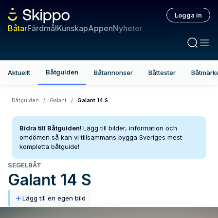
Logga in
Båtar
Färdmål
Kunskap
Appen
Nyheter
Båtguiden
Aktuellt
Båtannonser
Båttester
Båtmärk
Båtguiden
/
Galant
/
Galant 14 S
Bidra till Båtguiden!
Lägg till bilder, information och
omdömen så kan vi tillsammans bygga Sveriges mest
kompletta båtguide!
SEGELBÅT
Galant
14 S
Lägg till en egen bild