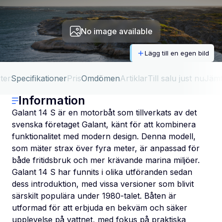
No image available
Lägg till en egen bild
ter
Specifikationer
Pris
Omdömen
Artiklar
Till salu just nu
Jäm
Information
Galant 14 S är en motorbåt som tillverkats av det
svenska företaget Galant, känt för att kombinera
funktionalitet med modern design. Denna modell,
som mäter strax över fyra meter, är anpassad för
både fritidsbruk och mer krävande marina miljöer.
Galant 14 S har funnits i olika utföranden sedan
dess introduktion, med vissa versioner som blivit
särskilt populära under 1980-talet. Båten är
utformad för att erbjuda en bekväm och säker
upplevelse på vattnet, med fokus på praktiska