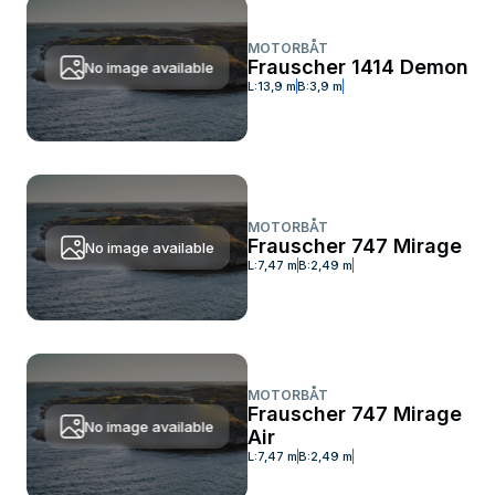
MOTORBÅT
Frauscher 1414 Demon
No image available
L:
13,9 m
B:
3,9 m
MOTORBÅT
Frauscher 747 Mirage
No image available
L:
7,47 m
B:
2,49 m
MOTORBÅT
Frauscher 747 Mirage
No image available
Air
L:
7,47 m
B:
2,49 m