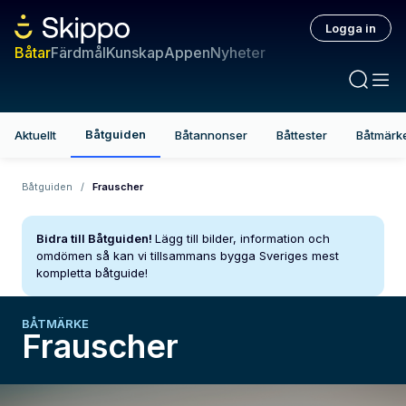
Logga in
Båtar
Färdmål
Kunskap
Appen
Nyheter
Båtguiden
Aktuellt
Båtannonser
Båttester
Båtmärk
Båtguiden
/
Frauscher
Bidra till Båtguiden!
Lägg till bilder, information och
omdömen så kan vi tillsammans bygga Sveriges mest
kompletta båtguide!
BÅTMÄRKE
Frauscher