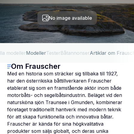
No image available
lla modeller
Modeller
Tester
Båtannonser
Artiklar om Frausc
Om Frauscher
Med en historia som sträcker sig tillbaka till 1927,
har den österrikiska båttillverkaren Frauscher
etablerat sig som en framstående aktör inom både
motorbåts- och segelbåtsindustrin. Beläget vid den
natursköna sjön Traunsee i Gmunden, kombinerar
företaget traditionellt hantverk med modern teknik
för att skapa funktionella och innovativa båtar.
Frauscher är kända för sina högkvalitativa
produkter som säljs globalt, och deras unika