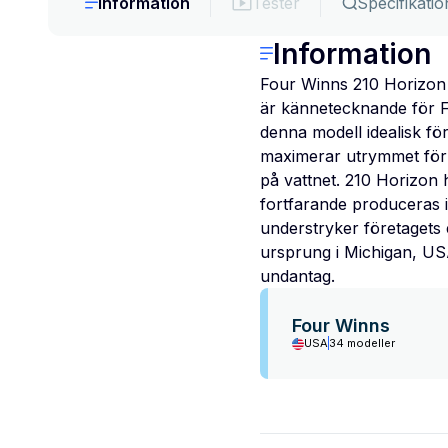
Information
Tester
Specifikatio
Information
Four Winns 210 Horizon ä
är kännetecknande för Fo
denna modell idealisk fö
maximerar utrymmet för pa
på vattnet. 210 Horizon 
fortfarande produceras i
understryker företagets 
ursprung i Michigan, USA
undantag.
Four Winns
USA
34 modeller