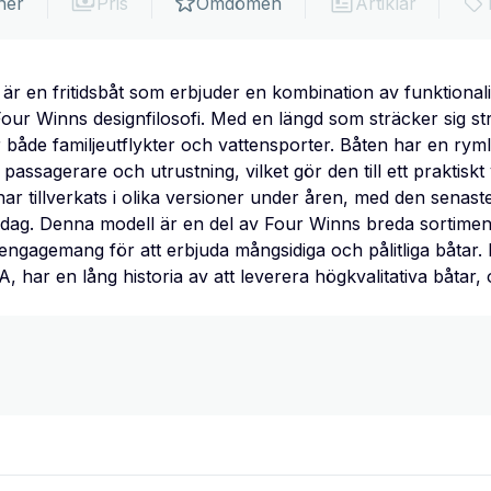
ner
Pris
Omdömen
Artiklar
r en fritidsbåt som erbjuder en kombination av funktionalit
ur Winns designfilosofi. Med en längd som sträcker sig st
r både familjeutflykter och vattensporter. Båten har en rym
ssagerare och utrustning, vilket gör den till ett praktiskt va
har tillverkats i olika versioner under åren, med den senas
dag. Denna modell är en del av Four Winns breda sortiment 
engagemang för att erbjuda mångsidiga och pålitliga båtar. 
, har en lång historia av att leverera högkvalitativa båtar,