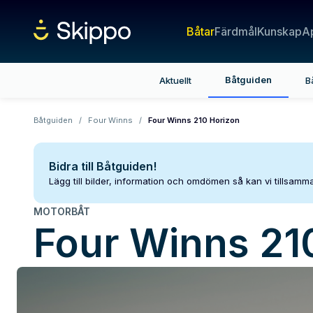
Båtar
Färdmål
Kunskap
A
Båtguiden
Aktuellt
B
Båtguiden
/
Four Winns
/
Four Winns 210 Horizon
Bidra till Båtguiden!
Lägg till bilder, information och omdömen så kan vi tillsam
MOTORBÅT
Four Winns
21