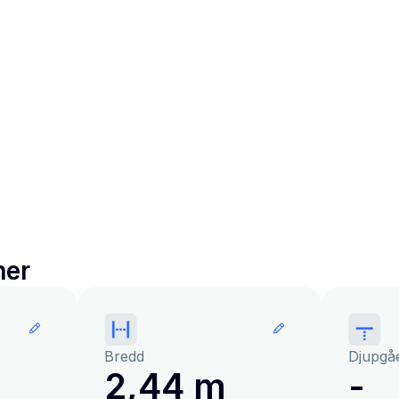
ner
Bredd
Djupgå
2,44 m
-