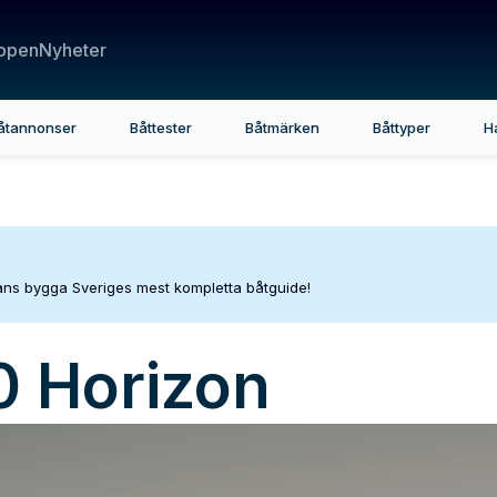
ppen
Nyheter
åtannonser
Båttester
Båtmärken
Båttyper
H
mans bygga Sveriges mest kompletta båtguide!
0 Horizon