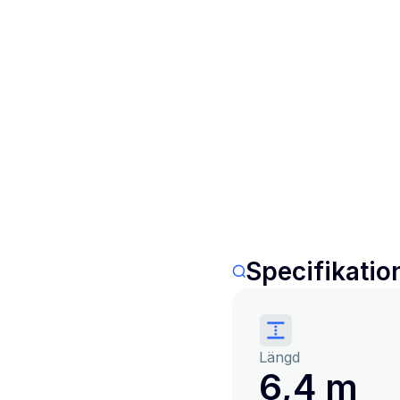
Specifikatio
Längd
6,4 m