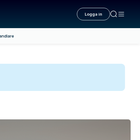
Logga in
andlare