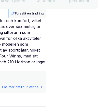
Till salu just nu
Jämför
Dokument
Föreslå en ändring
et och komfort, vilket
rax över sex meter, är
lig sittbrunn som
l för olika aktiviteter
te modellen som
av sportbåtar, vilket
Four Winns, med sitt
 och 210 Horizon är inget
Läs mer om
Four Winns
->