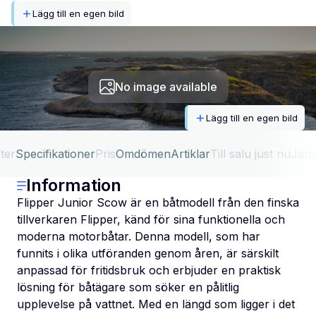
Lägg till en egen bild
No image available
Lägg till en egen bild
ter
Specifikationer
Pris
Omdömen
Artiklar
Till salu just nu
Jäm
Information
Flipper Junior Scow är en båtmodell från den finska
tillverkaren Flipper, känd för sina funktionella och
moderna motorbåtar. Denna modell, som har
funnits i olika utföranden genom åren, är särskilt
anpassad för fritidsbruk och erbjuder en praktisk
lösning för båtägare som söker en pålitlig
upplevelse på vattnet. Med en längd som ligger i det