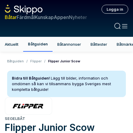
Logga in
Båtar
Färdmål
Kunskap
Appen
Nyheter
Båtguiden
Aktuellt
Båtannonser
Båttester
Båtmärk
Båtguiden
/
Flipper
/
Flipper Junior Scow
Bidra till Båtguiden!
Lägg till bilder, information och
omdömen så kan vi tillsammans bygga Sveriges mest
kompletta båtguide!
SEGELBÅT
Flipper
Junior Scow