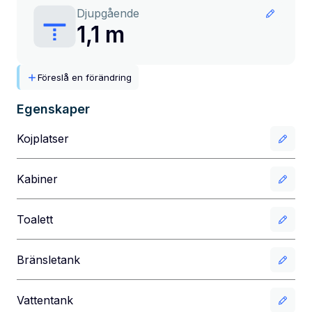
Djupgående
1,1 m
Föreslå en förändring
Egenskaper
Kojplatser
Kabiner
Toalett
Bränsletank
Vattentank