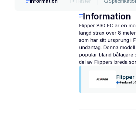
Information
Tester
Specifikatio
Information
Flipper 830 FC är en mo
längd strax över 8 meter
som har sitt ursprung i F
undantag. Denna modell h
populär bland båtägare s
del av Flippers breda so
Flipper
Finland
8