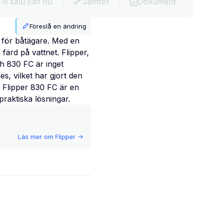
Till salu just nu
Jämför
Dokument
Föreslå en ändring
 för båtägare. Med en
färd på vattnet. Flipper,
och 830 FC är inget
s, vilket har gjort den
. Flipper 830 FC är en
raktiska lösningar.
Läs mer om
Flipper
->