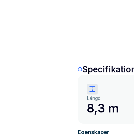
Specifikatio
Längd
8,3 m
Egenskaper