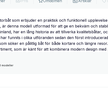
ner
Pris
Omdömen
Artiklar
torbåt som erbjuder en praktisk och funktionell upplevelse
, är denna modell utformad för att ge en bekväm och stabil 
inland, har en lång historia av att tillverka kvalitetsbåtar, 
ar funnits i olika utföranden sedan den först introducerade
om söker en pålitlig båt för både kortare och längre resor
rtiment, som är känt för att kombinera modern design med p
0 modeller