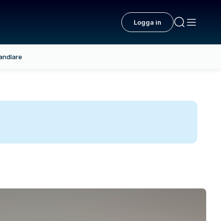
Logga in
andlare