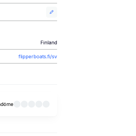
Finland
flipperboats.fi/sv
mdöme