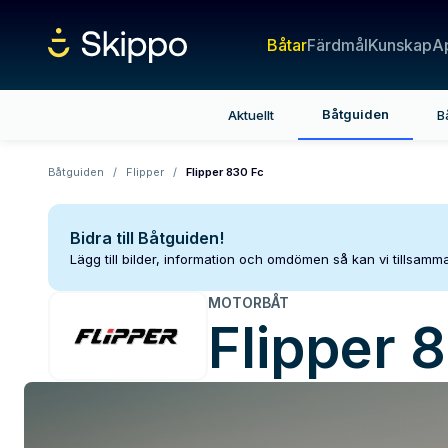
Båtar
Färdmål
Kunskap
A
Båtguiden
Aktuellt
B
Båtguiden
/
Flipper
/
Flipper 830 Fc
Bidra till Båtguiden!
Lägg till bilder, information och omdömen så kan vi tillsam
MOTORBÅT
Flipper
8