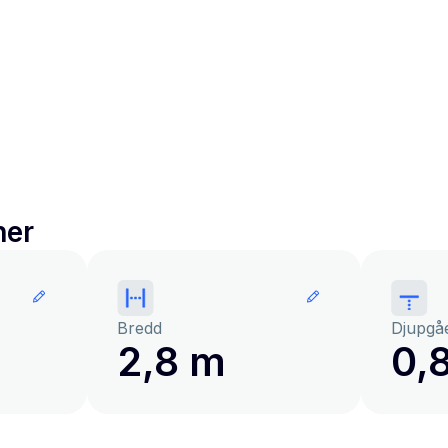
ner
Bredd
Djupgå
2,8 m
0,