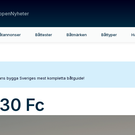
ppen
Nyheter
åtannonser
Båttester
Båtmärken
Båttyper
H
mans bygga Sveriges mest kompletta båtguide!
30 Fc