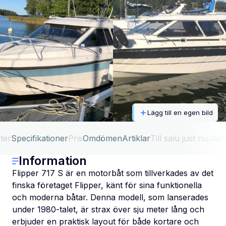
Lägg till en egen bild
ter
Specifikationer
Pris
Omdömen
Artiklar
Till salu just nu
Jäm
Information
Flipper 717 S är en motorbåt som tillverkades av det
finska företaget Flipper, känt för sina funktionella
och moderna båtar. Denna modell, som lanserades
under 1980-talet, är strax över sju meter lång och
erbjuder en praktisk layout för både kortare och