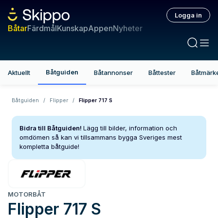
Logga in
Båtar
Färdmål
Kunskap
Appen
Nyheter
Båtguiden
Aktuellt
Båtannonser
Båttester
Båtmärk
Båtguiden
/
Flipper
/
Flipper 717 S
Bidra till Båtguiden!
Lägg till bilder, information och
omdömen så kan vi tillsammans bygga Sveriges mest
kompletta båtguide!
MOTORBÅT
Flipper
717 S