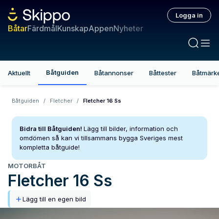
Logga in
Båtar
Färdmål
Kunskap
Appen
Nyheter
Båtguiden
Aktuellt
Båtannonser
Båttester
Båtmärk
Båtguiden
/
Fletcher
/
Fletcher 16 Ss
Bidra till Båtguiden!
Lägg till bilder, information och
omdömen så kan vi tillsammans bygga Sveriges mest
kompletta båtguide!
MOTORBÅT
Fletcher
16 Ss
Lägg till en egen bild