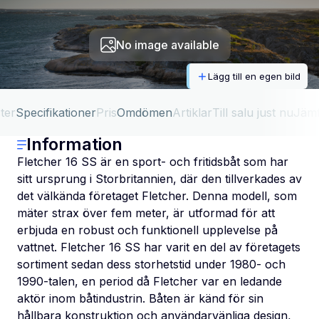
No image available
Lägg till en egen bild
ter
Specifikationer
Pris
Omdömen
Artiklar
Till salu just nu
Jäm
Information
Fletcher 16 SS är en sport- och fritidsbåt som har
sitt ursprung i Storbritannien, där den tillverkades av
det välkända företaget Fletcher. Denna modell, som
mäter strax över fem meter, är utformad för att
erbjuda en robust och funktionell upplevelse på
vattnet. Fletcher 16 SS har varit en del av företagets
sortiment sedan dess storhetstid under 1980- och
1990-talen, en period då Fletcher var en ledande
aktör inom båtindustrin. Båten är känd för sin
hållbara konstruktion och användarvänliga design,