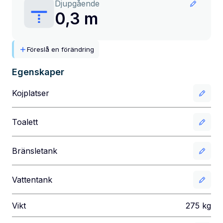
Djupgående
0,3 m
Föreslå en förändring
Egenskaper
Kojplatser
Toalett
Bränsletank
Vattentank
Vikt
275
kg