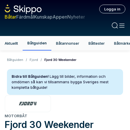
Logga in
Båtar
Färdmål
Kunskap
Appen
Nyheter
Båtguiden
Aktuellt
Båtannonser
Båttester
Båtmärk
Båtguiden
/
Fjord
/
Fjord 30 Weekender
Bidra till Båtguiden!
Lägg till bilder, information och
omdömen så kan vi tillsammans bygga Sveriges mest
kompletta båtguide!
MOTORBÅT
Fjord
30 Weekender