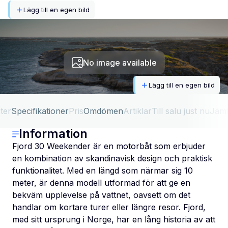
Lägg till en egen bild
No image available
Lägg till en egen bild
ter
Specifikationer
Pris
Omdömen
Artiklar
Till salu just nu
Jäm
Information
Fjord 30 Weekender är en motorbåt som erbjuder
en kombination av skandinavisk design och praktisk
funktionalitet. Med en längd som närmar sig 10
meter, är denna modell utformad för att ge en
bekväm upplevelse på vattnet, oavsett om det
handlar om kortare turer eller längre resor. Fjord,
med sitt ursprung i Norge, har en lång historia av att