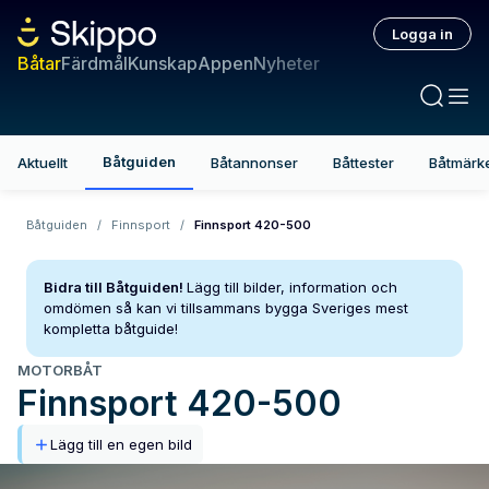
Logga in
Båtar
Färdmål
Kunskap
Appen
Nyheter
Båtguiden
Aktuellt
Båtannonser
Båttester
Båtmärk
Båtguiden
/
Finnsport
/
Finnsport 420-500
Bidra till Båtguiden!
Lägg till bilder, information och
omdömen så kan vi tillsammans bygga Sveriges mest
kompletta båtguide!
MOTORBÅT
Finnsport
420-500
Lägg till en egen bild