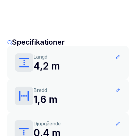
Specifikationer
Längd
4,2 m
Bredd
1,6 m
Djupgående
0,4 m