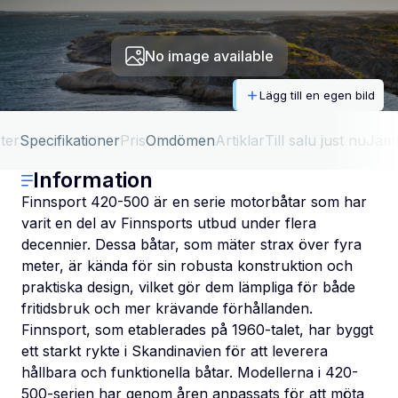
No image available
Lägg till en egen bild
ter
Specifikationer
Pris
Omdömen
Artiklar
Till salu just nu
Jäm
Information
Finnsport 420-500 är en serie motorbåtar som har
varit en del av Finnsports utbud under flera
decennier. Dessa båtar, som mäter strax över fyra
meter, är kända för sin robusta konstruktion och
praktiska design, vilket gör dem lämpliga för både
fritidsbruk och mer krävande förhållanden.
Finnsport, som etablerades på 1960-talet, har byggt
ett starkt rykte i Skandinavien för att leverera
hållbara och funktionella båtar. Modellerna i 420-
500-serien har genom åren anpassats för att möta