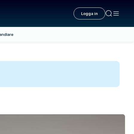
Logga in
andlare