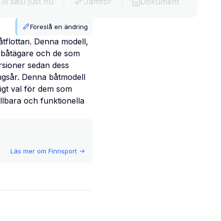
Till salu just nu
Jämför
Dokument
Föreslå en ändring
åtflottan. Denna modell,
dsbåtägare och de som
ersioner sedan dess
ningsår. Denna båtmodell
tligt val för dem som
ållbara och funktionella
Läs mer om
Finnsport
->