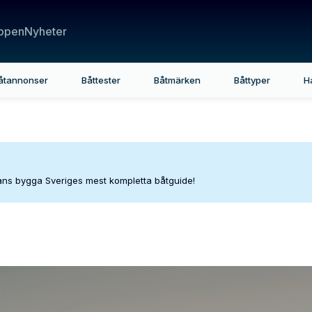
ppen
Nyheter
åtannonser
Båttester
Båtmärken
Båttyper
H
mans bygga Sveriges mest kompletta båtguide!