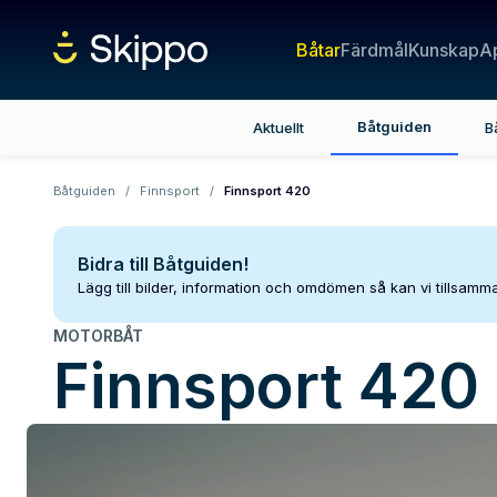
Båtar
Färdmål
Kunskap
A
Båtguiden
Aktuellt
B
Båtguiden
/
Finnsport
/
Finnsport 420
Bidra till Båtguiden!
Lägg till bilder, information och omdömen så kan vi tillsam
MOTORBÅT
Finnsport
420