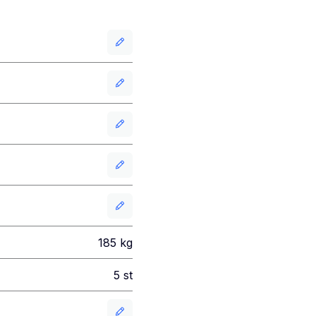
185
kg
5
st