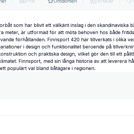
ner
Pris
Omdömen
Artiklar
rbåt som har blivit ett välkänt inslag i den skandinaviska b
ra meter, är utformad för att möta behoven hos både friti
vande förhållanden. Finnsport 420 har tillverkats i olika v
ariationer i design och funktionalitet beroende på tillverk
onstruktion och praktiska design, vilket gör den till ett påli
klimatet. Finnsport, med sin långa historia av att leverera h
a ett populärt val bland båtägare i regionen.