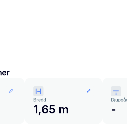
ner
Bredd
Djupgå
1,65 m
-