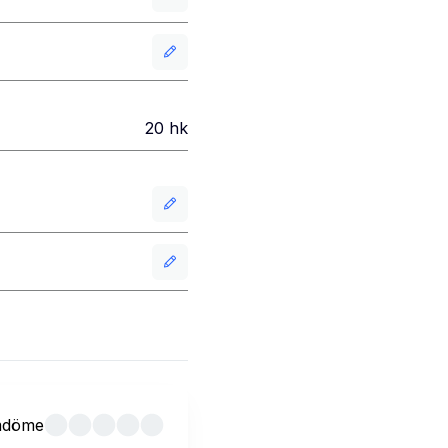
20
hk
mdöme