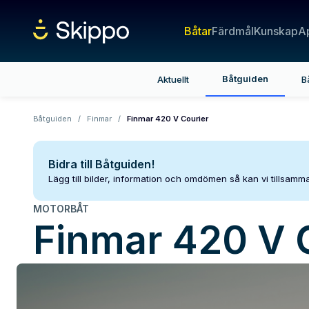
Båtar
Färdmål
Kunskap
A
Båtguiden
Aktuellt
B
Båtguiden
/
Finmar
/
Finmar 420 V Courier
Bidra till Båtguiden!
Lägg till bilder, information och omdömen så kan vi tillsam
MOTORBÅT
Finmar
420 V 