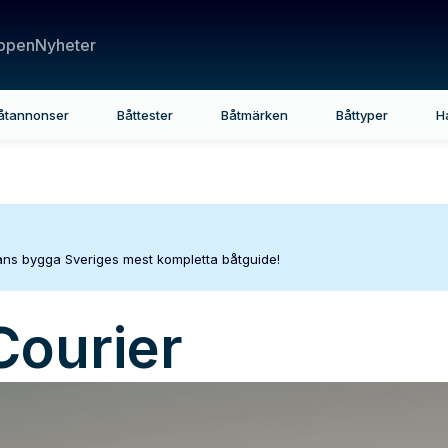
ppen
Nyheter
åtannonser
Båttester
Båtmärken
Båttyper
H
mans bygga Sveriges mest kompletta båtguide!
Courier