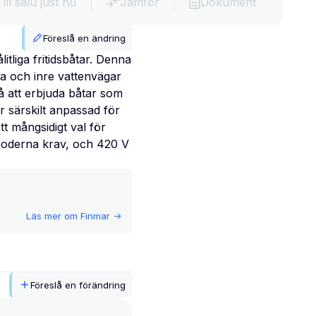
Till salu just nu
Jämför
Dokument
Föreslå en ändring
tliga fritidsbåtar. Denna
ra och inre vattenvägar
på att erbjuda båtar som
r särskilt anpassad för
tt mångsidigt val för
a moderna krav, och 420 V
Läs mer om
Finmar
->
Föreslå en förändring