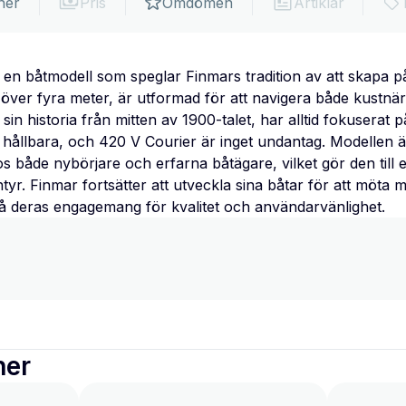
ner
Pris
Omdömen
Artiklar
en båtmodell som speglar Finmars tradition av att skapa påli
över fyra meter, är utformad för att navigera både kustnä
sin historia från mitten av 1900-talet, har alltid fokuserat 
 hållbara, och 420 V Courier är inget undantag. Modellen ä
s både nybörjare och erfarna båtägare, vilket gör den till e
ntyr. Finmar fortsätter att utveckla sina båtar för att möt
på deras engagemang för kvalitet och användarvänlighet.
ner