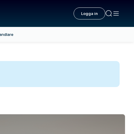
Logga in
andlare