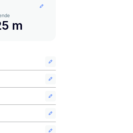
ende
25 m