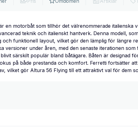
ner
Pris
Omdömen
Artiklar
g är en motorbåt som tillhör det välrenommerade italienska v
vancerad teknik och italienskt hantverk. Denna modell, so
 och funktionell layout, vilket gör den lämplig för längre r
olika versioner under åren, med den senaste iterationen som 
livit särskilt populär bland båtägare. Båten är designad f
fokus på både prestanda och komfort. Ferretti fortsätter at
, vilket gör Altura 56 Flying till ett attraktivt val för dem 