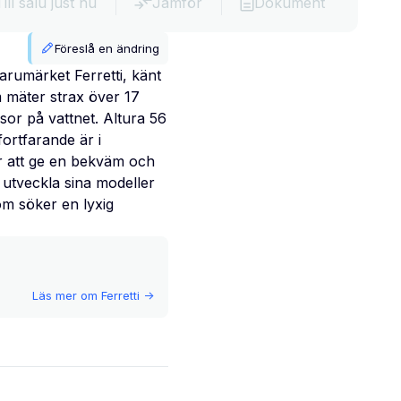
Till salu just nu
Jämför
Dokument
Föreslå en ändring
arumärket Ferretti, känt
m mäter strax över 17
esor på vattnet. Altura 56
fortfarande är i
ör att ge en bekväm och
t utveckla sina modeller
som söker en lyxig
Läs mer om
Ferretti
->