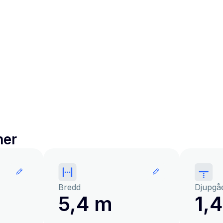
ner
Bredd
Djupgå
5,4 m
1,