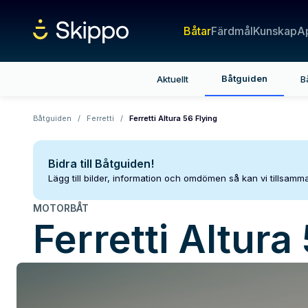
Båtar
Färdmål
Kunskap
A
Båtguiden
Aktuellt
B
Båtguiden
/
Ferretti
/
Ferretti Altura 56 Flying
Bidra till Båtguiden!
Lägg till bilder, information och omdömen så kan vi tillsam
MOTORBÅT
Ferretti
Altura 