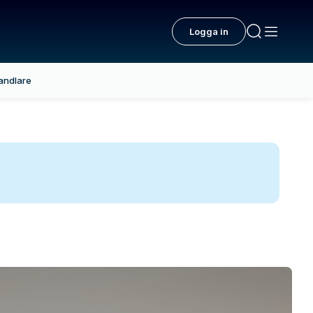
Logga in
andlare