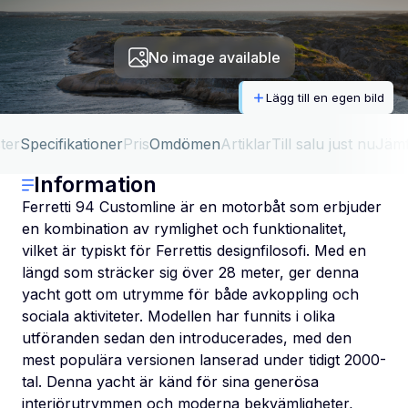
No image available
Lägg till en egen bild
ter
Specifikationer
Pris
Omdömen
Artiklar
Till salu just nu
Jäm
Information
Ferretti 94 Customline är en motorbåt som erbjuder
en kombination av rymlighet och funktionalitet,
vilket är typiskt för Ferrettis designfilosofi. Med en
längd som sträcker sig över 28 meter, ger denna
yacht gott om utrymme för både avkoppling och
sociala aktiviteter. Modellen har funnits i olika
utföranden sedan den introducerades, med den
mest populära versionen lanserad under tidigt 2000-
tal. Denna yacht är känd för sina generösa
interiörutrymmen och moderna bekvämligheter,