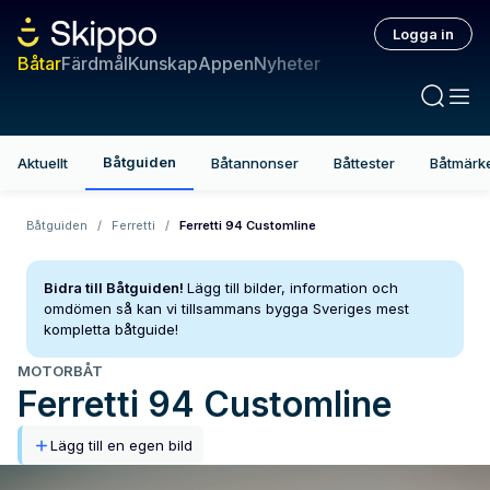
Logga in
Båtar
Färdmål
Kunskap
Appen
Nyheter
Båtguiden
Aktuellt
Båtannonser
Båttester
Båtmärk
Båtguiden
/
Ferretti
/
Ferretti 94 Customline
Bidra till Båtguiden!
Lägg till bilder, information och
omdömen så kan vi tillsammans bygga Sveriges mest
kompletta båtguide!
MOTORBÅT
Ferretti
94 Customline
Lägg till en egen bild