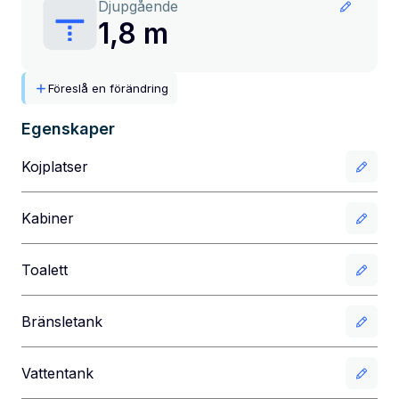
Djupgående
1,8 m
Föreslå en förändring
Egenskaper
Kojplatser
Kabiner
Toalett
Bränsletank
Vattentank