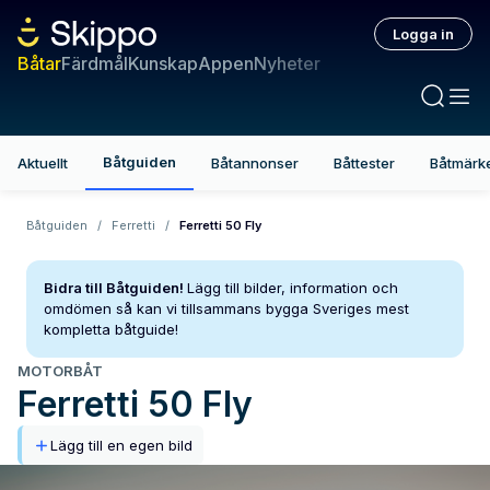
Logga in
Båtar
Färdmål
Kunskap
Appen
Nyheter
Båtguiden
Aktuellt
Båtannonser
Båttester
Båtmärk
Båtguiden
/
Ferretti
/
Ferretti 50 Fly
Bidra till Båtguiden!
Lägg till bilder, information och
omdömen så kan vi tillsammans bygga Sveriges mest
kompletta båtguide!
MOTORBÅT
Ferretti
50 Fly
Lägg till en egen bild