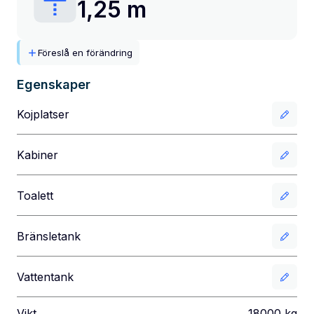
1,25 m
Föreslå en förändring
Egenskaper
Kojplatser
Kabiner
Toalett
Bränsletank
Vattentank
Vikt
18000
kg