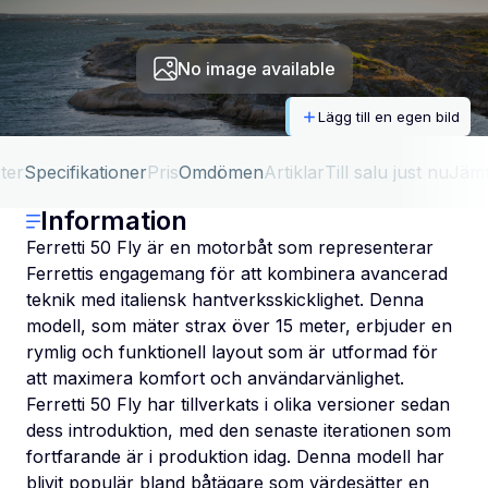
No image available
Lägg till en egen bild
ter
Specifikationer
Pris
Omdömen
Artiklar
Till salu just nu
Jäm
Information
Ferretti 50 Fly är en motorbåt som representerar
Ferrettis engagemang för att kombinera avancerad
teknik med italiensk hantverksskicklighet. Denna
modell, som mäter strax över 15 meter, erbjuder en
rymlig och funktionell layout som är utformad för
att maximera komfort och användarvänlighet.
Ferretti 50 Fly har tillverkats i olika versioner sedan
dess introduktion, med den senaste iterationen som
fortfarande är i produktion idag. Denna modell har
blivit populär bland båtägare som värdesätter en