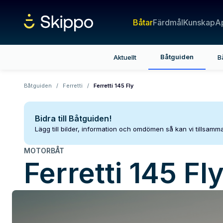
Båtar
Färdmål
Kunskap
A
Båtguiden
Aktuellt
B
Båtguiden
/
Ferretti
/
Ferretti 145 Fly
Bidra till Båtguiden!
Lägg till bilder, information och omdömen så kan vi tillsam
MOTORBÅT
Ferretti
145 Fl