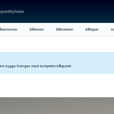
ppen
Nyheter
åtannonser
Båttester
Båtmärken
Båttyper
H
mans bygga Sveriges mest kompletta båtguide!
y