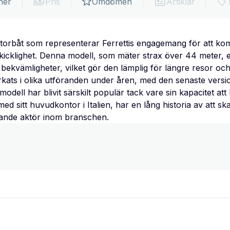
ner
Pris
Omdömen
Artiklar
motorbåt som representerar Ferrettis engagemang för att ko
skicklighet. Denna modell, som mäter strax över 44 meter, 
vämligheter, vilket gör den lämplig för längre resor och so
lverkats i olika utföranden under åren, med den senaste ver
odell har blivit särskilt populär tack vare sin kapacitet at
med sitt huvudkontor i Italien, har en lång historia av att s
edande aktör inom branschen.