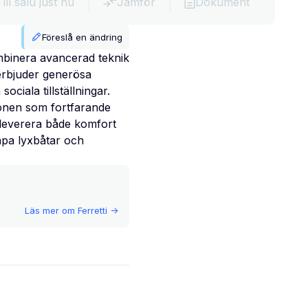
Till salu just nu
Jämför
Dokument
Föreslå en ändring
mbinera avancerad teknik
erbjuder generösa
ciala tillställningar.
sionen som fortfarande
t leverera både komfort
kapa lyxbåtar och
Läs mer om
Ferretti
->