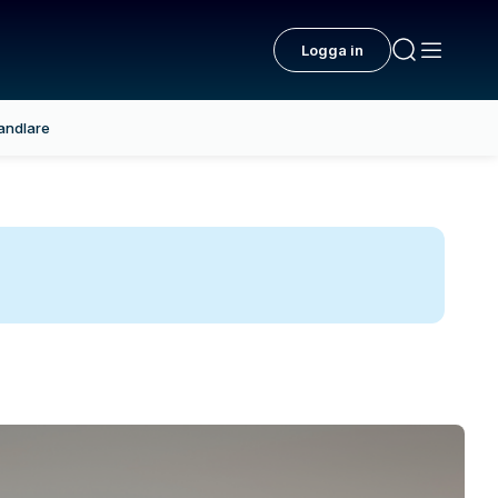
Logga in
andlare