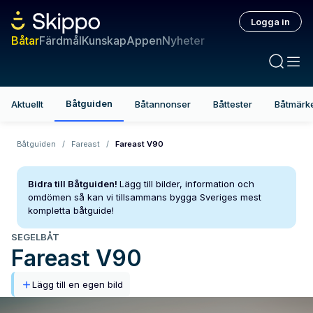
Logga in
Båtar
Färdmål
Kunskap
Appen
Nyheter
Båtguiden
Aktuellt
Båtannonser
Båttester
Båtmärk
Båtguiden
/
Fareast
/
Fareast V90
Bidra till Båtguiden!
Lägg till bilder, information och
omdömen så kan vi tillsammans bygga Sveriges mest
kompletta båtguide!
SEGELBÅT
Fareast
V90
Lägg till en egen bild