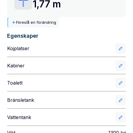
1,77 m
Föreslå en förändring
Egenskaper
Kojplatser
Kabiner
Toalett
Bränsletank
Vattentank
Vikt
1300
kg