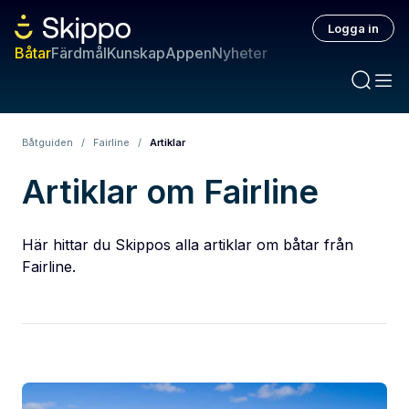
Logga in
Båtar
Färdmål
Kunskap
Appen
Nyheter
Båtguiden
/
Fairline
/
Artiklar
Artiklar om Fairline
Här hittar du Skippos alla artiklar om båtar från
Fairline.