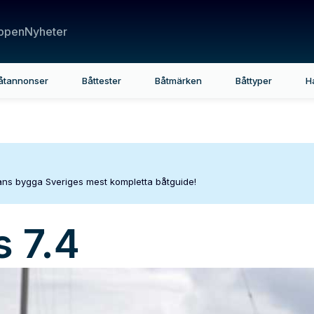
ppen
Nyheter
åtannonser
Båttester
Båtmärken
Båttyper
H
mans bygga Sveriges mest kompletta båtguide!
 7.4