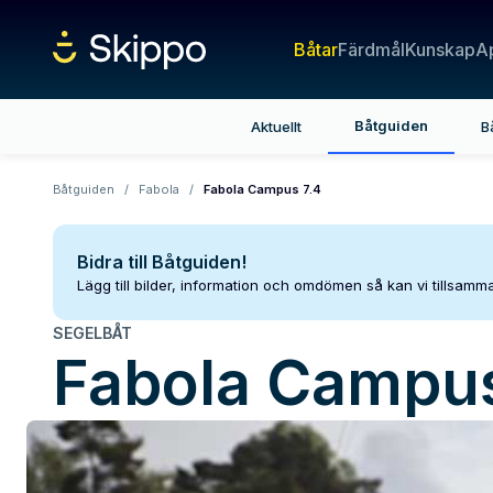
Båtar
Färdmål
Kunskap
A
Båtguiden
Aktuellt
B
Båtguiden
/
Fabola
/
Fabola Campus 7.4
Bidra till Båtguiden!
Lägg till bilder, information och omdömen så kan vi tillsam
SEGELBÅT
Fabola
Campus