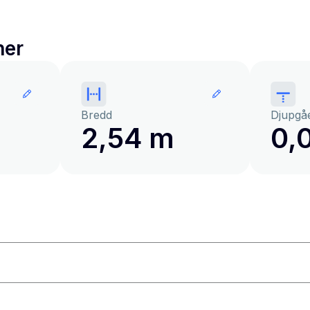
ner
Bredd
Djupgå
2,54 m
0,