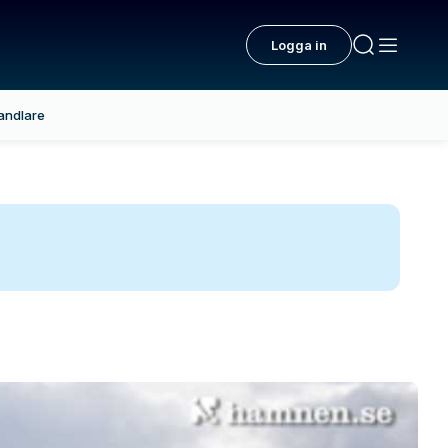
Logga in
andlare