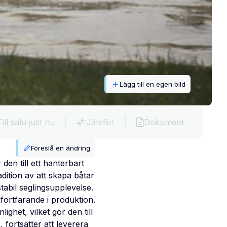
Lägg till en egen bild
Till salu just nu
Jämför
Dokument
Föreslå en ändring
den till ett hanterbart
dition av att skapa båtar
abil seglingsupplevelse.
fortfarande i produktion.
ghet, vilket gör den till
 fortsätter att leverera