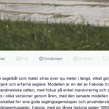
ner
Pris
Omdömen
Artiklar
egelbåt som mäter strax över sju meter i längd, vilket gör 
rjare och erfarna seglare. Modellen är en del av Fabolas tra
andinaviska vatten, med fokus på enkel manövrering och st
ts i olika versioner genom åren, med den senaste modellen 
pskattad för sina goda seglingsegenskaper och användarvänli
glingsentusiaster. Fabola, med sin långa historia sedan 1960,