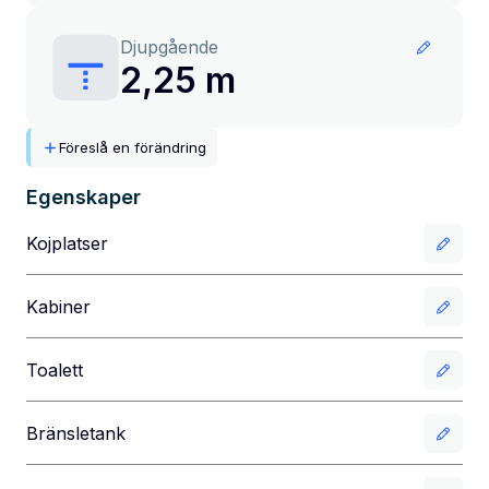
Djupgående
2,25 m
Föreslå en förändring
Egenskaper
Kojplatser
Kabiner
Toalett
Bränsletank