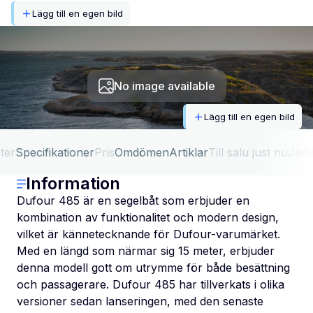
Lägg till en egen bild
No image available
Lägg till en egen bild
ter
Specifikationer
Pris
Omdömen
Artiklar
Till salu just nu
Jäm
Information
Dufour 485 är en segelbåt som erbjuder en
kombination av funktionalitet och modern design,
vilket är kännetecknande för Dufour-varumärket.
Med en längd som närmar sig 15 meter, erbjuder
denna modell gott om utrymme för både besättning
och passagerare. Dufour 485 har tillverkats i olika
versioner sedan lanseringen, med den senaste