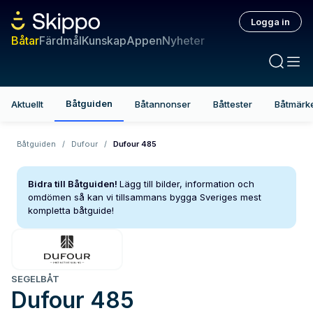
Logga in
Båtar
Färdmål
Kunskap
Appen
Nyheter
Båtguiden
Aktuellt
Båtannonser
Båttester
Båtmärk
Båtguiden
/
Dufour
/
Dufour 485
Bidra till Båtguiden!
Lägg till bilder, information och
omdömen så kan vi tillsammans bygga Sveriges mest
kompletta båtguide!
SEGELBÅT
Dufour
485