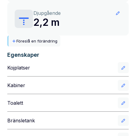
Djupgående
2,2 m
Föreslå en förändring
Egenskaper
Kojplatser
Kabiner
Toalett
Bränsletank