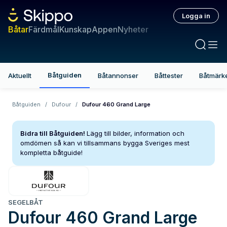
Logga in
Båtar
Färdmål
Kunskap
Appen
Nyheter
Båtguiden
Aktuellt
Båtannonser
Båttester
Båtmärk
Båtguiden
/
Dufour
/
Dufour 460 Grand Large
Bidra till Båtguiden!
Lägg till bilder, information och
omdömen så kan vi tillsammans bygga Sveriges mest
kompletta båtguide!
SEGELBÅT
Dufour
460 Grand Large