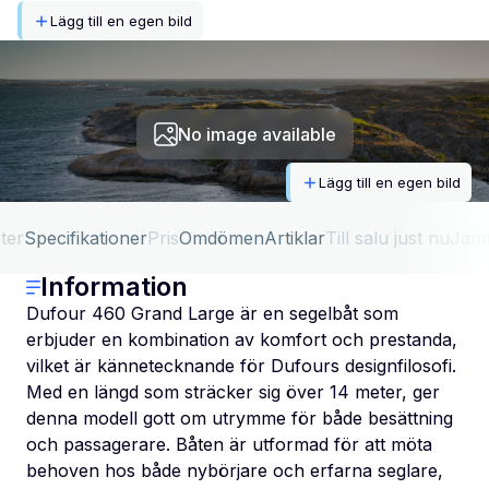
Lägg till en egen bild
No image available
Lägg till en egen bild
ter
Specifikationer
Pris
Omdömen
Artiklar
Till salu just nu
Jäm
Information
Dufour 460 Grand Large är en segelbåt som
erbjuder en kombination av komfort och prestanda,
vilket är kännetecknande för Dufours designfilosofi.
Med en längd som sträcker sig över 14 meter, ger
denna modell gott om utrymme för både besättning
och passagerare. Båten är utformad för att möta
behoven hos både nybörjare och erfarna seglare,