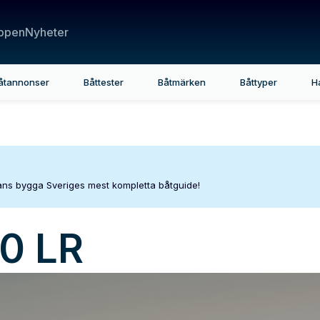
ppen
Nyheter
åtannonser
Båttester
Båtmärken
Båttyper
H
mans bygga Sveriges mest kompletta båtguide!
0 LR