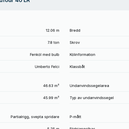
Dufour 40 LR
12.06 m
Bredd
7.8 ton
Skrov
Fenköl med bulb
Kölinformation
Umberto Felci
Klassbåt
46.63 m²
Undanvindssegelarea
45.99 m²
Typ av undanvindssegel
Partialrigg, svepta spridare
P-mått
5.25 m
Förtriangelbas