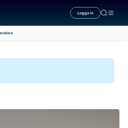
Logga in
andlare