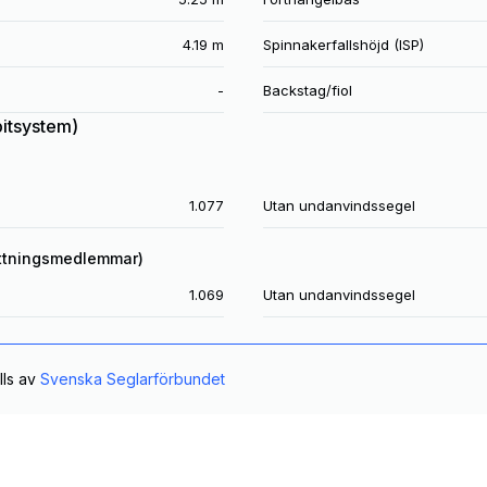
4.19 m
Spinnakerfallshöjd (ISP)
-
Backstag/fiol
pitsystem)
1.077
Utan undanvindssegel
ttningsmedlemmar)
1.069
Utan undanvindssegel
lls av
Svenska Seglarförbundet