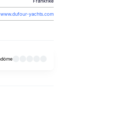
Frankrike
www.dufour-yachts.com
mdöme