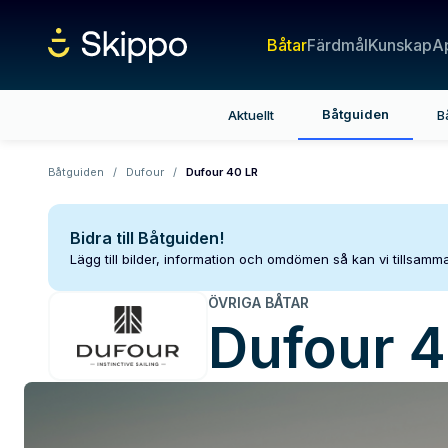
Båtar
Färdmål
Kunskap
A
Båtguiden
Aktuellt
B
Båtguiden
/
Dufour
/
Dufour 40 LR
Bidra till Båtguiden!
Lägg till bilder, information och omdömen så kan vi tillsam
ÖVRIGA BÅTAR
Dufour
4