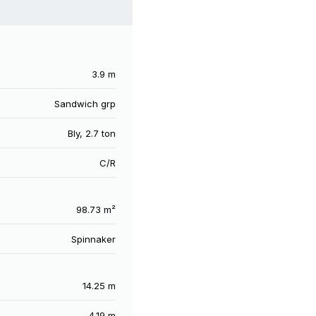
3.9 m
Sandwich grp
Bly
,
2.7 ton
C/R
98.73 m²
Spinnaker
14.25 m
4.19 m