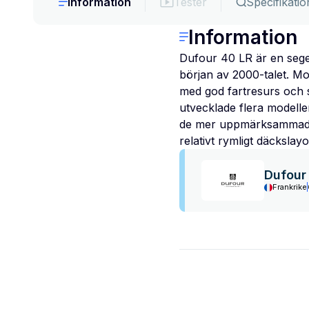
Information
Tester
Specifikatio
Information
Dufour 40 LR är en sege
början av 2000-talet. Mod
med god fartresurs och 
utvecklade flera modell
de mer uppmärksammade 
relativt rymligt däcksla
Dufour
Frankrike