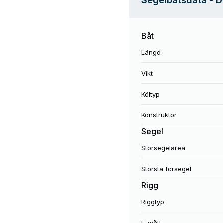
Segelbåtsdata
- 
Båt
Längd
Vikt
Költyp
Konstruktör
Segel
Storsegelarea
Största försegel
Rigg
Riggtyp
E-mått