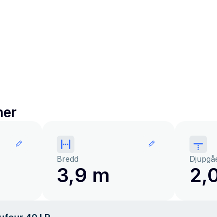
ner
Bredd
Djupgå
3,9 m
2,