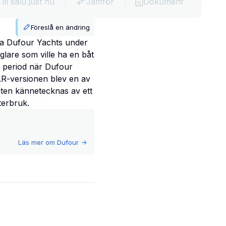
Till salu just nu
Jämför
Dokument
Föreslå en ändring
ka Dufour Yachts under
glare som ville ha en båt
n period när Dufour
LR-versionen blev en av
ten kännetecknas av ett
terbruk.
Läs mer om
Dufour
->