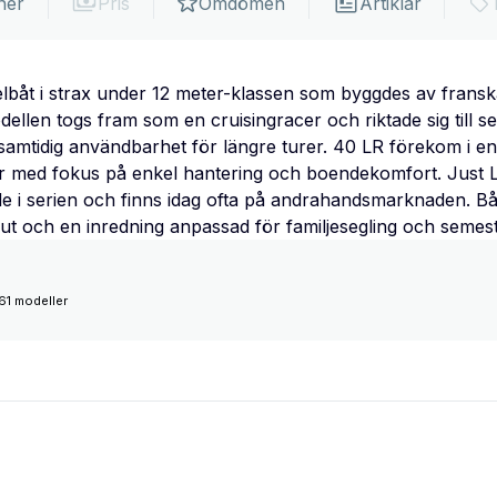
ner
Pris
Omdömen
Artiklar
lbåt i strax under 12 meter-klassen som byggdes av frans
ellen togs fram som en cruisingracer och riktade sig till se
samtidig användbarhet för längre turer. 40 LR förekom i e
er med fokus på enkel hantering och boendekomfort. Just 
i serien och finns idag ofta på andrahandsmarknaden. Bå
yout och en inredning anpassad för familjesegling och semes
61 modeller