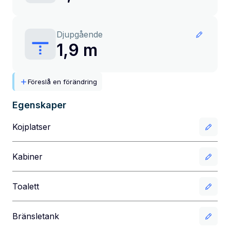
Djupgående
1,9 m
Föreslå en förändring
Egenskaper
Kojplatser
Kabiner
Toalett
Bränsletank