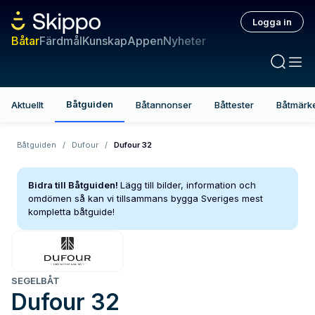
Logga in
Båtar
Färdmål
Kunskap
Appen
Nyheter
Båtguiden
Aktuellt
Båtannonser
Båttester
Båtmärk
Båtguiden
/
Dufour
/
Dufour 32
Bidra till Båtguiden!
Lägg till bilder, information och
omdömen så kan vi tillsammans bygga Sveriges mest
kompletta båtguide!
SEGELBÅT
Dufour
32