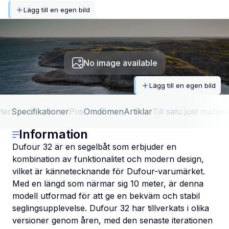
Lägg till en egen bild
No image available
Lägg till en egen bild
ter
Specifikationer
Pris
Omdömen
Artiklar
Till salu just nu
Jäm
Information
Dufour 32 är en segelbåt som erbjuder en
kombination av funktionalitet och modern design,
vilket är kännetecknande för Dufour-varumärket.
Med en längd som närmar sig 10 meter, är denna
modell utformad för att ge en bekväm och stabil
seglingsupplevelse. Dufour 32 har tillverkats i olika
versioner genom åren, med den senaste iterationen