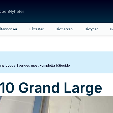
ppen
Nyheter
åtannonser
Båttester
Båtmärken
Båttyper
H
mans bygga Sveriges mest kompletta båtguide!
10 Grand Large