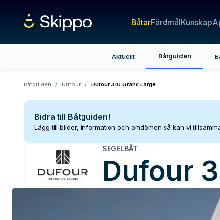
Båtar
Färdmål
Kunskap
A
Båtguiden
Aktuellt
B
Båtguiden
/
Dufour
/
Dufour 310 Grand Large
Bidra till Båtguiden!
Lägg till bilder, information och omdömen så kan vi tillsam
SEGELBÅT
Dufour
3