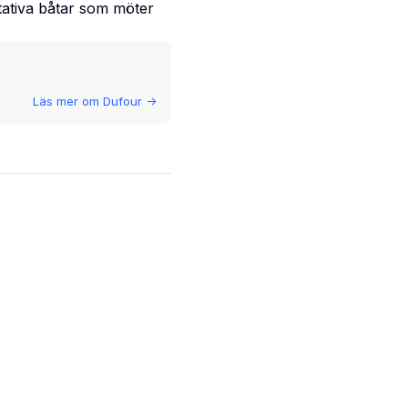
itativa båtar som möter
Läs mer om
Dufour
->