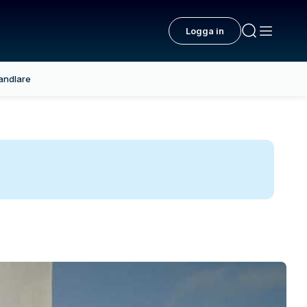
Logga in
andlare