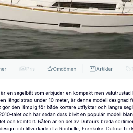
ner
Pris
Omdömen
Artiklar
är en segelbåt som erbjuder en kompakt men välutrustad l
 en längd strax under 10 meter, är denna modell designad f
et gör den lämplig för både kortare utflykter och längre se
010-talet och har sedan dess blivit en populär modell bla
tet och komfort. Båten är en del av Dufours breda sortiment
design och tillverkade i La Rochelle, Frankrike. Dufour fort