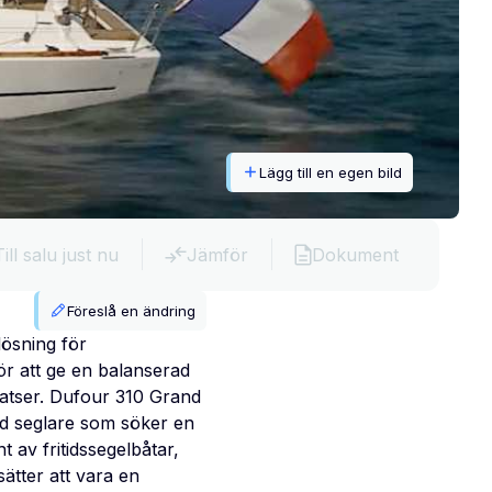
Lägg till en egen bild
Till salu just nu
Jämför
Dokument
Föreslå en ändring
ösning för
ör att ge en balanserad
glatser. Dufour 310 Grand
nd seglare som söker en
 av fritidssegelbåtar,
sätter att vara en