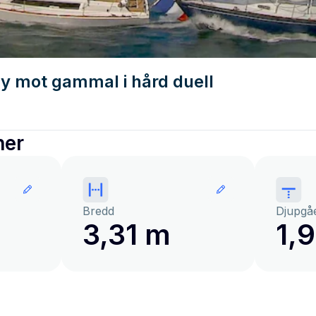
ny mot gammal i hård duell
ner
Bredd
Djupgå
3,31 m
1,