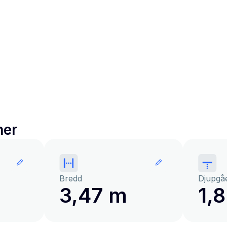
ner
Bredd
Djupgå
3,47 m
1,