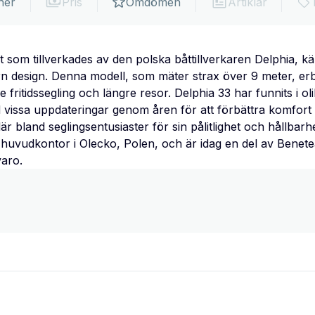
ner
Pris
Omdömen
Artiklar
t som tillverkades av den polska båttillverkaren Delphia, k
n design. Denna modell, som mäter strax över 9 meter, erbj
 fritidssegling och längre resor. Delphia 33 har funnits i o
 vissa uppdateringar genom åren för att förbättra komfort
är bland seglingsentusiaster för sin pålitlighet och hållbarh
 huvudkontor i Olecko, Polen, och är idag en del av Benete
varo.