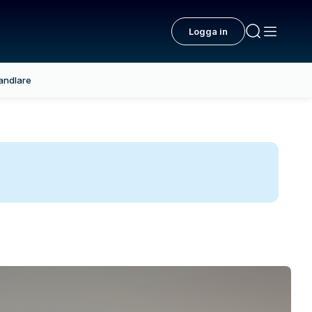
Logga in
andlare