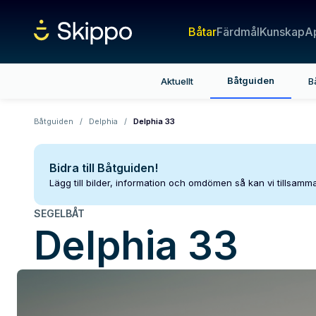
Båtar
Färdmål
Kunskap
A
Båtguiden
Aktuellt
B
Båtguiden
/
Delphia
/
Delphia 33
Bidra till Båtguiden!
Lägg till bilder, information och omdömen så kan vi tillsam
SEGELBÅT
Delphia
33