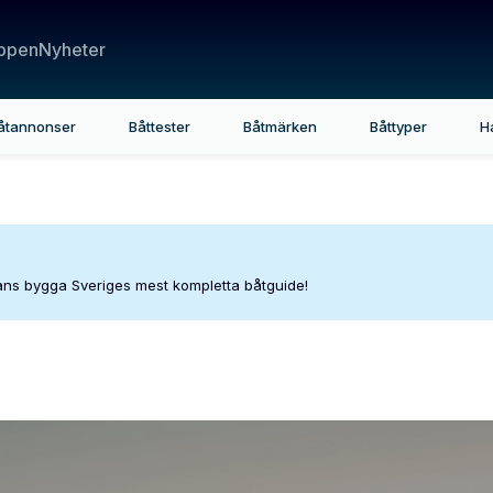
ppen
Nyheter
åtannonser
Båttester
Båtmärken
Båttyper
H
mans bygga Sveriges mest kompletta båtguide!