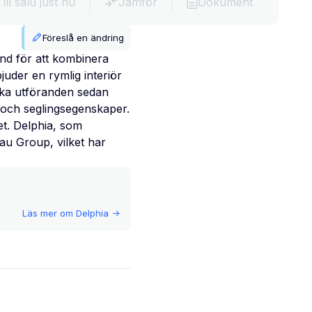
Till salu just nu
Jämför
Dokument
Föreslå en ändring
änd för att kombinera
uder en rymlig interiör
lika utföranden sedan
 och seglingsegenskaper.
et. Delphia, som
au Group, vilket har
Läs mer om
Delphia
->