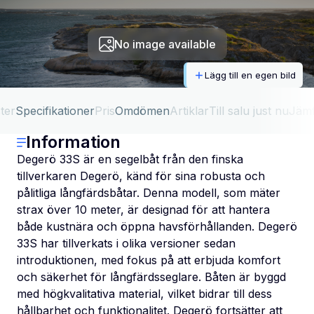
No image available
Lägg till en egen bild
ter
Specifikationer
Pris
Omdömen
Artiklar
Till salu just nu
Jäm
Information
Degerö 33S är en segelbåt från den finska
tillverkaren Degerö, känd för sina robusta och
pålitliga långfärdsbåtar. Denna modell, som mäter
strax över 10 meter, är designad för att hantera
både kustnära och öppna havsförhållanden. Degerö
33S har tillverkats i olika versioner sedan
introduktionen, med fokus på att erbjuda komfort
och säkerhet för långfärdsseglare. Båten är byggd
med högkvalitativa material, vilket bidrar till dess
hållbarhet och funktionalitet. Degerö fortsätter att