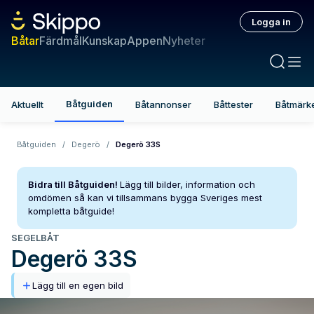
Logga in
Båtar
Färdmål
Kunskap
Appen
Nyheter
Båtguiden
Aktuellt
Båtannonser
Båttester
Båtmärk
Båtguiden
/
Degerö
/
Degerö 33S
Bidra till Båtguiden!
Lägg till bilder, information och
omdömen så kan vi tillsammans bygga Sveriges mest
kompletta båtguide!
SEGELBÅT
Degerö
33S
Lägg till en egen bild