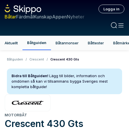
Logga in
Båtar
Färdmål
Kunskap
Appen
Nyheter
Båtguiden
Aktuellt
Båtannonser
Båttester
Båtmärk
Båtguiden
/
Crescent
/
Crescent 430 Gts
Bidra till Båtguiden!
Lägg till bilder, information och
omdömen så kan vi tillsammans bygga Sveriges mest
kompletta båtguide!
MOTORBÅT
Crescent
430 Gts