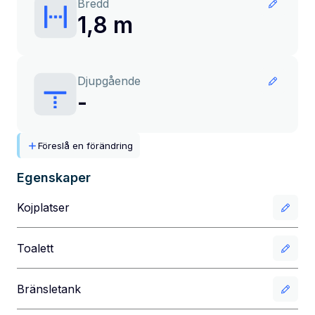
Bredd
1,8 m
Djupgående
-
Föreslå en förändring
Egenskaper
Kojplatser
Toalett
Bränsletank