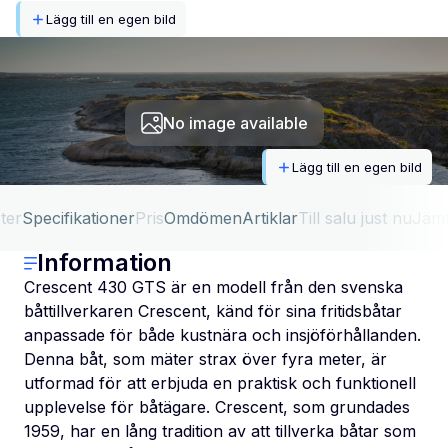
Lägg till en egen bild
No image available
Lägg till en egen bild
ter
Specifikationer
Pris
Omdömen
Artiklar
Till salu just nu
Jäm
Information
Crescent 430 GTS är en modell från den svenska
båttillverkaren Crescent, känd för sina fritidsbåtar
anpassade för både kustnära och insjöförhållanden.
Denna båt, som mäter strax över fyra meter, är
utformad för att erbjuda en praktisk och funktionell
upplevelse för båtägare. Crescent, som grundades
1959, har en lång tradition av att tillverka båtar som