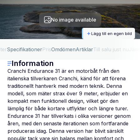
No image available
Lägg till en egen bild
ter
Specifikationer
Pris
Omdömen
Artiklar
Till salu just nu
Jäm
Information
Cranchi Endurance 31 är en motorbåt från den
italienska tillverkaren Cranchi, känd för att förena
traditionellt hantverk med modern teknik. Denna
modell, som mäter strax över 9 meter, erbjuder en
kompakt men funktionell design, vilket gör den
lämplig för både kortare utflykter och längre turer.
Endurance 31 har tillverkats i olika versioner genom
åren, med den senaste iterationen som fortfarande
produceras idag. Denna version har blivit särskilt
populär tack vare sin balans mellan komfort och