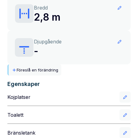
Bredd
2,8 m
Djupgående
-
Föreslå en förändring
Egenskaper
Kojplatser
Toalett
Bränsletank