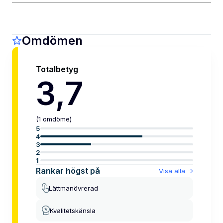
Omdömen
Totalbetyg
3,7
(
1
omdöme
)
5
4
3
2
1
Rankar högst på
Visa alla
->
Lättmanövrerad
Kvalitetskänsla