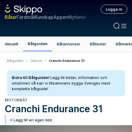
Logga in
Båtar
Färdmål
Kunskap
Appen
Nyheter
Båtguiden
Aktuellt
Båtannonser
Båttester
Båtmärk
Båtguiden
/
Cranchi
/
Cranchi Endurance 31
Bidra till Båtguiden!
Lägg till bilder, information och
omdömen så kan vi tillsammans bygga Sveriges mest
kompletta båtguide!
MOTORBÅT
Cranchi
Endurance 31
Lägg till en egen bild