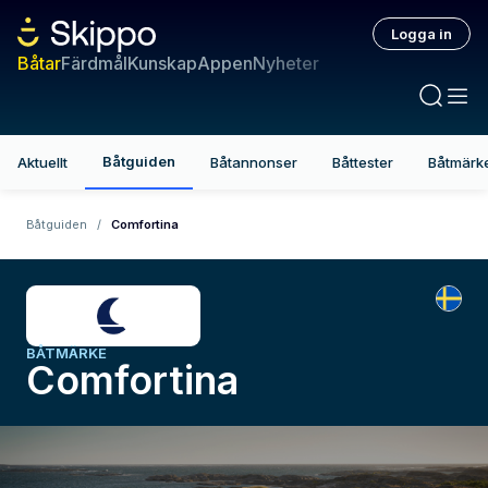
Logga in
Båtar
Färdmål
Kunskap
Appen
Nyheter
Båtguiden
Aktuellt
Båtannonser
Båttester
Båtmärk
Båtguiden
/
Comfortina
BÅTMÄRKE
Comfortina