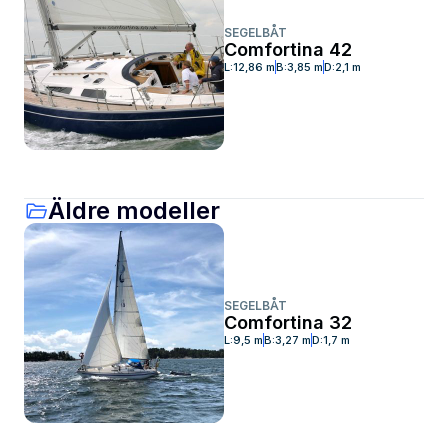
SEGELBÅT
Comfortina 42
L:
12,86 m
B:
3,85 m
D:
2,1 m
Äldre modeller
SEGELBÅT
Comfortina 32
L:
9,5 m
B:
3,27 m
D:
1,7 m