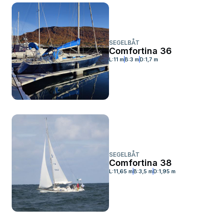
SEGELBÅT
Comfortina 36
L:
11 m
B:
3 m
D:
1,7 m
SEGELBÅT
Comfortina 38
L:
11,65 m
B:
3,5 m
D:
1,95 m