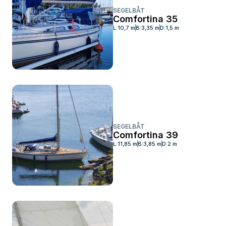
SEGELBÅT
Comfortina 35
L:
10,7 m
B:
3,35 m
D:
1,5 m
SEGELBÅT
Comfortina 39
L:
11,85 m
B:
3,85 m
D:
2 m