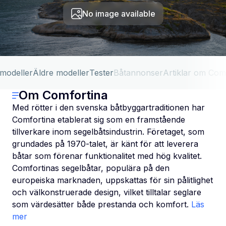
No image available
 modeller
Äldre modeller
Tester
Båtannonser
Artiklar om Com
Om Comfortina
Med rötter i den svenska båtbyggartraditionen har
Comfortina etablerat sig som en framstående
tillverkare inom segelbåtsindustrin. Företaget, som
grundades på 1970-talet, är känt för att leverera
båtar som förenar funktionalitet med hög kvalitet.
Comfortinas segelbåtar, populära på den
europeiska marknaden, uppskattas för sin pålitlighet
och välkonstruerade design, vilket tilltalar seglare
som värdesätter både prestanda och komfort.
Läs
mer