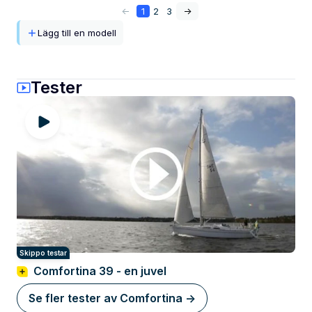
<-
1
2
3
->
Lägg till en modell
Tester
Skippo testar
Comfortina 39 - en juvel
Se fler tester av Comfortina ->