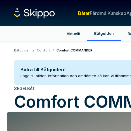
Båtar
Färdmål
Kunskap
A
Båtguiden
Aktuellt
B
Båtguiden
/
Comfort
/
Comfort COMMANDER
Bidra till Båtguiden!
Lägg till bilder, information och omdömen så kan vi tillsam
SEGELBÅT
Comfort
COM