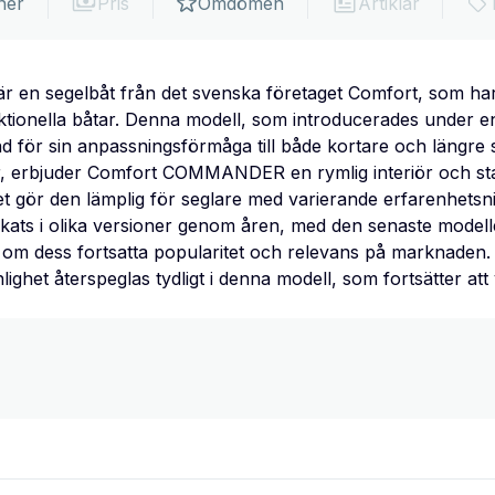
ner
Pris
Omdömen
Artiklar
 segelbåt från det svenska företaget Comfort, som har en
funktionella båtar. Denna modell, som introducerades under e
nd för sin anpassningsförmåga till både kortare och längre 
, erbjuder Comfort COMMANDER en rymlig interiör och sta
et gör den lämplig för seglare med varierande erfarenhetsn
ts i olika versioner genom åren, med den senaste modelle
ar om dess fortsatta popularitet och relevans på marknaden
ighet återspeglas tydligt i denna modell, som fortsätter att v