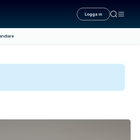
Logga in
andlare