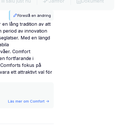
Till salu just nu
Jämför
Dokument
Föreslå en ändring
 lång tradition av att
n period av innovation
seglatser. Med en längd
bila
ivåer. Comfort
n fortfarande i
. Comforts fokus på
ara ett attraktivt val för
Läs mer om
Comfort
->