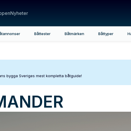
ppen
Nyheter
åtannonser
Båttester
Båtmärken
Båttyper
H
mans bygga Sveriges mest kompletta båtguide!
MANDER