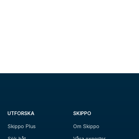
UTFORSKA
SKIPPO
Skippo Plus
Om Skippo
Sök båt
Våra experter