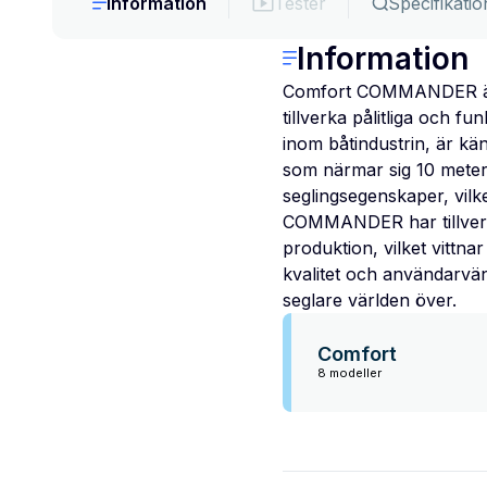
Information
Tester
Specifikatio
Information
Comfort COMMANDER är en
tillverka pålitliga och 
inom båtindustrin, är kä
som närmar sig 10 meter
seglingsegenskaper, vilk
COMMANDER har tillverka
produktion, vilket vittn
kvalitet och användarvänl
seglare världen över.
Comfort
8 modeller