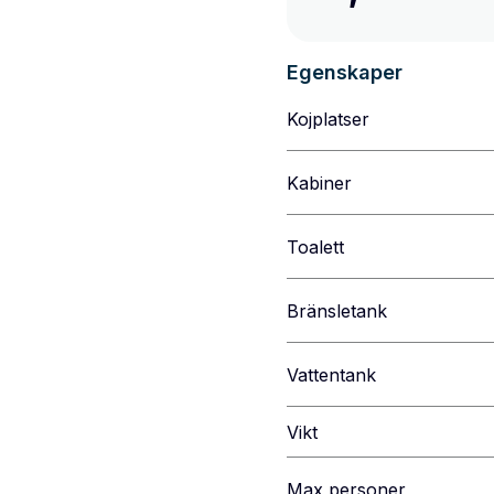
Egenskaper
Kojplatser
Kabiner
Toalett
Bränsletank
Vattentank
Vikt
Max personer