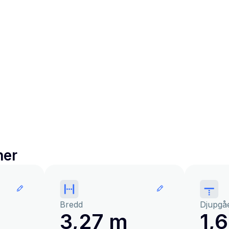
ner
Bredd
Djupgå
3,27 m
1,