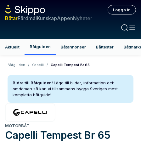
Logga in
Båtar
Färdmål
Kunskap
Appen
Nyheter
Båtguiden
Aktuellt
Båtannonser
Båttester
Båtmärk
Båtguiden
/
Capelli
/
Capelli Tempest Br 65
Bidra till Båtguiden!
Lägg till bilder, information och
omdömen så kan vi tillsammans bygga Sveriges mest
kompletta båtguide!
MOTORBÅT
Capelli
Tempest Br 65