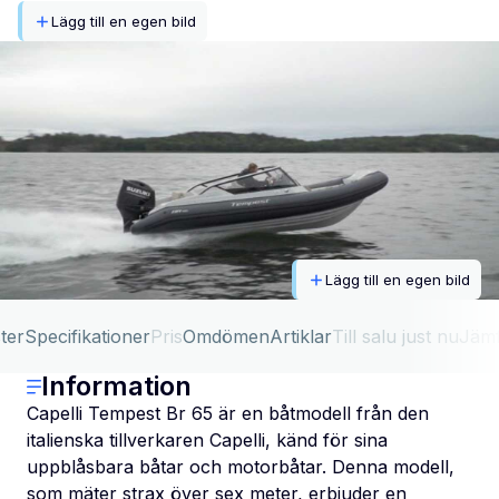
Lägg till en egen bild
Lägg till en egen bild
ter
Specifikationer
Pris
Omdömen
Artiklar
Till salu just nu
Jäm
Information
Capelli Tempest Br 65 är en båtmodell från den
italienska tillverkaren Capelli, känd för sina
uppblåsbara båtar och motorbåtar. Denna modell,
som mäter strax över sex meter, erbjuder en