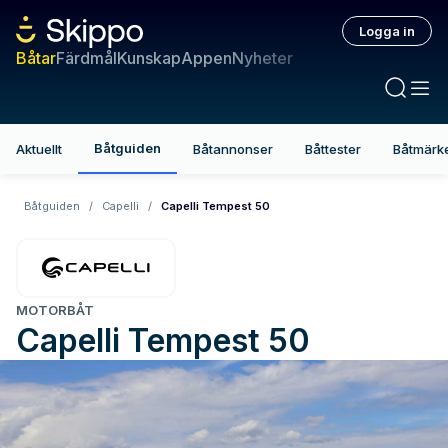
Logga in
Båtar
Färdmål
Kunskap
Appen
Nyheter
Båtguiden
Aktuellt
Båtannonser
Båttester
Båtmärk
Båtguiden
/
Capelli
/
Capelli Tempest 50
MOTORBÅT
Capelli
Tempest 50