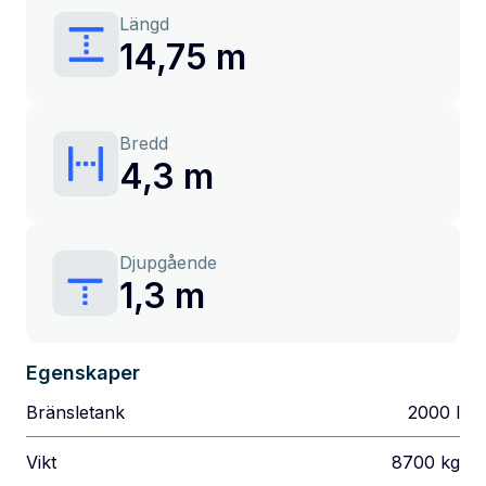
Längd
14,75 m
Bredd
4,3 m
Djupgående
1,3 m
Egenskaper
Bränsletank
2000
l
Vikt
8700
kg