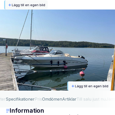
Lägg till en egen bild
Lägg till en egen bild
ter
Specifikationer
Pris
Omdömen
Artiklar
Till salu just nu
Jäm
Information