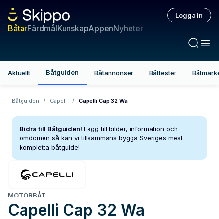
Logga in
Båtar
Färdmål
Kunskap
Appen
Nyheter
Båtguiden
Aktuellt
Båtannonser
Båttester
Båtmärk
Båtguiden
/
Capelli
/
Capelli Cap 32 Wa
Bidra till Båtguiden!
Lägg till bilder, information och
omdömen så kan vi tillsammans bygga Sveriges mest
kompletta båtguide!
MOTORBÅT
Capelli
Cap 32 Wa