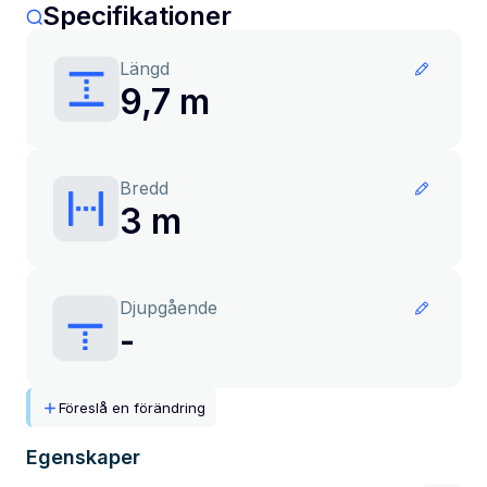
Specifikationer
Längd
9,7 m
Bredd
3 m
Djupgående
-
Föreslå en förändring
Egenskaper