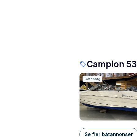
Campion 535 
Göteborg
Se fler båtannonser