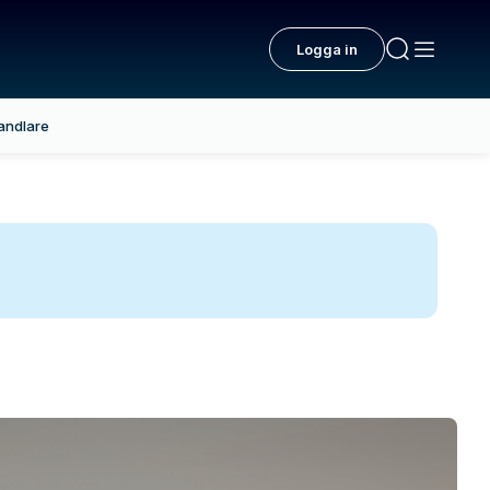
Logga in
andlare