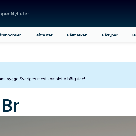
ppen
Nyheter
åtannonser
Båttester
Båtmärken
Båttyper
H
mans bygga Sveriges mest kompletta båtguide!
 Br