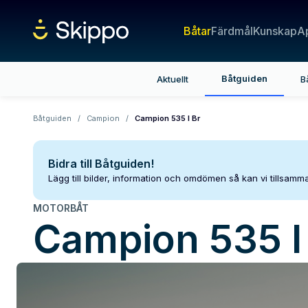
Båtar
Färdmål
Kunskap
A
Båtguiden
Aktuellt
B
Båtguiden
/
Campion
/
Campion 535 I Br
Bidra till Båtguiden!
Lägg till bilder, information och omdömen så kan vi tillsam
MOTORBÅT
Campion
535 I