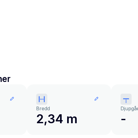
ner
Bredd
Djupgå
2,34 m
-