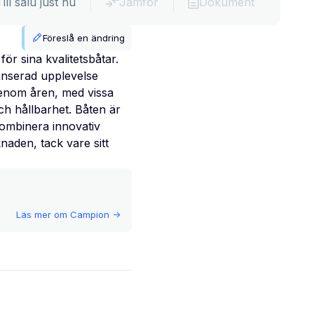
Till salu just nu
Jämför
Dokument
Föreslå en ändring
ör sina kvalitetsbåtar.
anserad upplevelse
 genom åren, med vissa
ch hållbarhet. Båten är
kombinera innovativ
naden, tack vare sitt
Läs mer om
Campion
->