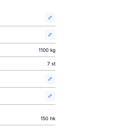
1100
kg
7
st
150
hk