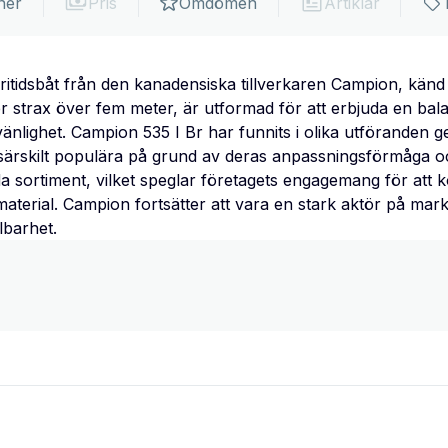
ner
Pris
Omdömen
Artiklar
ritidsbåt från den kanadensiska tillverkaren Campion, känd f
 strax över fem meter, är utformad för att erbjuda en bal
vänlighet. Campion 535 I Br har funnits i olika utföranden
 särskilt populära på grund av deras anpassningsförmåga o
 sortiment, vilket speglar företagets engagemang för att 
material. Campion fortsätter att vara en stark aktör på mark
lbarhet.