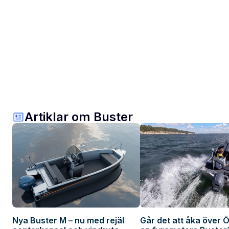
Artiklar om Buster
Nya Buster M – nu med rejäl
Går det att åka över Ö