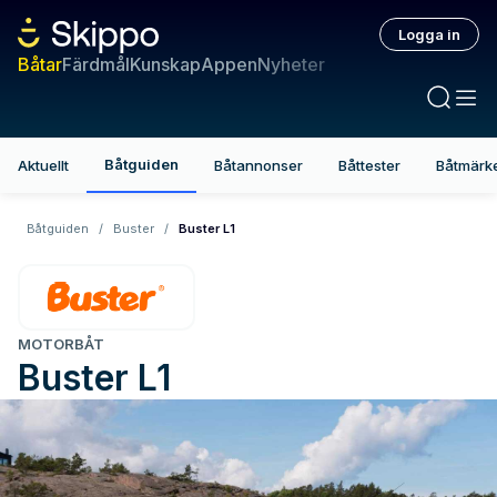
Logga in
Båtar
Färdmål
Kunskap
Appen
Nyheter
Båtguiden
Aktuellt
Båtannonser
Båttester
Båtmärk
Båtguiden
/
Buster
/
Buster L1
MOTORBÅT
Buster
L1