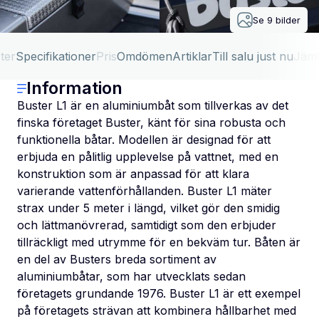
Se
9
bilder
ter
Specifikationer
Pris
Omdömen
Artiklar
Till salu just nu
Jäm
Information
Buster L1 är en aluminiumbåt som tillverkas av det
finska företaget Buster, känt för sina robusta och
funktionella båtar. Modellen är designad för att
erbjuda en pålitlig upplevelse på vattnet, med en
konstruktion som är anpassad för att klara
varierande vattenförhållanden. Buster L1 mäter
strax under 5 meter i längd, vilket gör den smidig
och lättmanövrerad, samtidigt som den erbjuder
tillräckligt med utrymme för en bekväm tur. Båten är
en del av Busters breda sortiment av
aluminiumbåtar, som har utvecklats sedan
företagets grundande 1976. Buster L1 är ett exempel
på företagets strävan att kombinera hållbarhet med