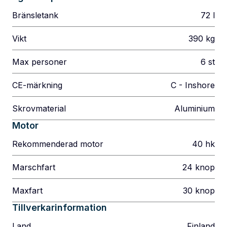
Bränsletank
72
l
Vikt
390
kg
Max personer
6
st
CE-märkning
C - Inshore
Skrovmaterial
Aluminium
Motor
Rekommenderad motor
40
hk
Marschfart
24
knop
Maxfart
30
knop
Tillverkarinformation
Land
Finland