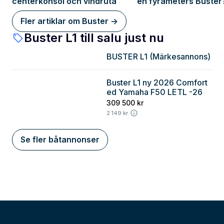
centerkonsol och vindruta
en fyrameters Buster?
testat!
Fler artiklar om Buster ->
Buster L1 till salu just nu
BUSTER L1 (Märkesannons)
Buster L1 ny 2026 Comfort
Östergötland
ed Yamaha F50 LETL -26
309 500 kr
2 149 kr
Se fler båtannonser