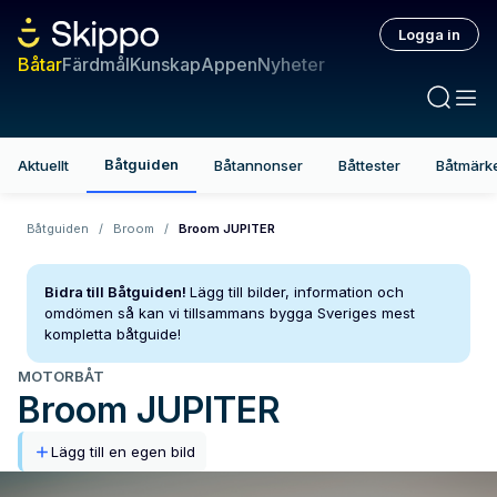
Logga in
Båtar
Färdmål
Kunskap
Appen
Nyheter
Båtguiden
Aktuellt
Båtannonser
Båttester
Båtmärk
Båtguiden
/
Broom
/
Broom JUPITER
Bidra till Båtguiden!
Lägg till bilder, information och
omdömen så kan vi tillsammans bygga Sveriges mest
kompletta båtguide!
MOTORBÅT
Broom
JUPITER
Lägg till en egen bild