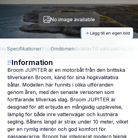
No image available
Lägg till en egen bild
ter
Specifikationer
Pris
Omdömen
Artiklar
Till salu just nu
Jäm
Information
Broom JUPITER är en motorbåt från den brittiska
tillverkaren Broom, känd för sina högkvalitativa
båtar. Modellen har funnits i olika utföranden
genom åren, med den senaste versionen som
fortfarande tillverkas idag. Broom JUPITER är
designad för att erbjuda en mångsidig upplevelse,
lämplig för både inre vattenvägar och kustnära
segling. Båtens längd är strax under 10 meter, vilket
ger en rymlig interiör och god komfort för
passagerarna. Broom har integrerat modern teknik