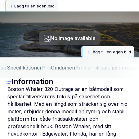
Lägg till en egen bild
No image available
Lägg till en egen bild
ter
Specifikationer
Pris
Omdömen
Artiklar
Till salu just nu
Jäm
Information
Boston Whaler 320 Outrage är en båtmodell som
speglar tillverkarens fokus på säkerhet och
hållbarhet. Med en längd som sträcker sig över nio
meter, erbjuder denna modell en rymlig och stabil
plattform för både fritidsaktiviteter och
professionellt bruk. Boston Whaler, med sitt
huvudkontor i Edgewater, Florida, har en lång