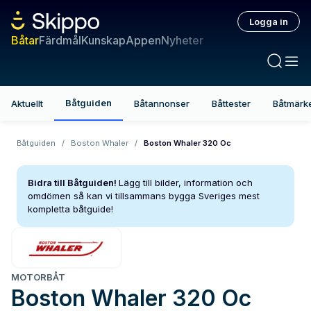
Logga in
Båtar
Färdmål
Kunskap
Appen
Nyheter
Båtguiden
Aktuellt
Båtannonser
Båttester
Båtmärk
Båtguiden
/
Boston Whaler
/
Boston Whaler 320 Oc
Bidra till Båtguiden!
Lägg till bilder, information och
omdömen så kan vi tillsammans bygga Sveriges mest
kompletta båtguide!
MOTORBÅT
Boston Whaler
320 Oc